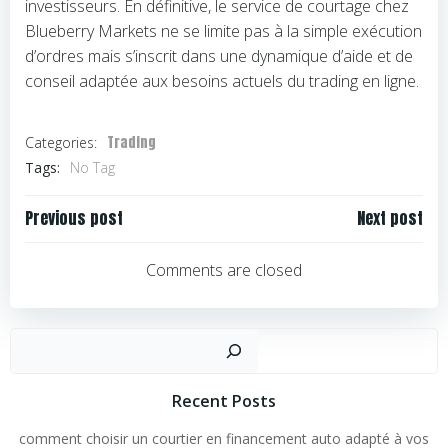
investisseurs. En définitive, le service de courtage chez
Blueberry Markets ne se limite pas à la simple exécution
d’ordres mais s’inscrit dans une dynamique d’aide et de
conseil adaptée aux besoins actuels du trading en ligne.
Trading
Categories:
Tags:
No Tag
Navigation
Navigation
Previous post
Next post
de
de
l’article
l’article
Comments are closed
Rechercher
Recent Posts
comment choisir un courtier en financement auto adapté à vos