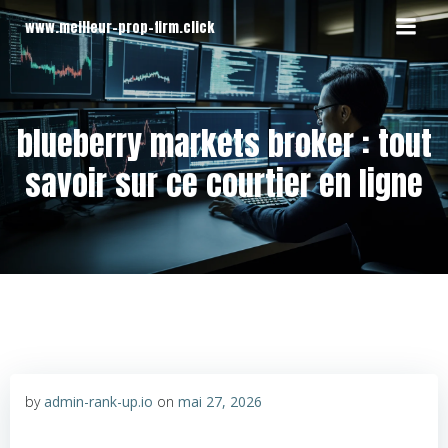
Aller
www.meilleur-prop-firm.click
au
contenu
blueberry markets broker : tout
savoir sur ce courtier en ligne
by
admin-rank-up.io
on
mai 27, 2026