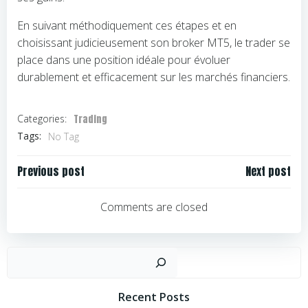
En suivant méthodiquement ces étapes et en
choisissant judicieusement son broker MT5, le trader se
place dans une position idéale pour évoluer
durablement et efficacement sur les marchés financiers.
Trading
Categories:
Tags:
No Tag
Navigation
Navigation
Previous post
Next post
de
de
l’article
l’article
Comments are closed
Rechercher
Recent Posts