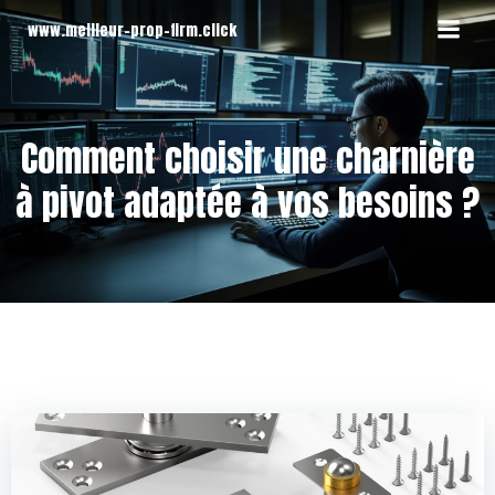
Aller
www.meilleur-prop-firm.click
au
contenu
Comment choisir une charnière
à pivot adaptée à vos besoins ?