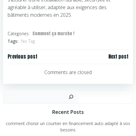
agréable à utiliser, adaptée aux exigences des
bâtiments modernes en 2025.
Comment ça marche !
Categories:
Tags:
No Tag
Navigation
Navigation
Previous post
Next post
de
de
l’article
l’article
Comments are closed
Rechercher
Recent Posts
comment choisir un courtier en financement auto adapté à vos
besoins