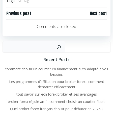
Tags:
No Tag
Navigation
Navigation
Previous post
Next post
de
de
l’article
l’article
Comments are closed
Rechercher
Recent Posts
comment choisir un courtier en financement auto adapté à vos
besoins
Les programmes d’affiliation pour broker forex : comment
démarrer efficacement
tout savoir sur ecn forex broker et ses avantages
broker forex régulé amf : comment choisir un courtier fiable
Quel broker forex français choisir pour débuter en 2025 ?