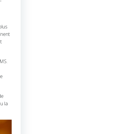
plus
inent
t
SMS.
te
de
u la