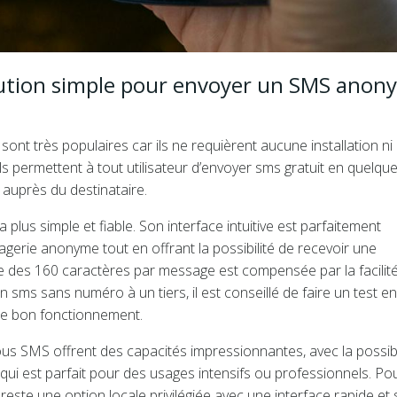
olution simple pour envoyer un SMS ano
nt très populaires car ils ne requièrent aucune installation ni
 Ils permettent à tout utilisateur d’envoyer sms gratuit en quelqu
é auprès du destinataire.
lus simple et fiable. Son interface intuitive est parfaitement
agerie anonyme tout en offrant la possibilité de recevoir une
ue des 160 caractères par message est compensée par la facilit
 un sms sans numéro à un tiers, il est conseillé de faire un test en
le bon fonctionnement.
 SMS offrent des capacités impressionnantes, avec la possibi
qui est parfait pour des usages intensifs ou professionnels. Pou
reste une option locale privilégiée avec une interface rapide et