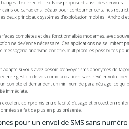
hanges. TextFree et TextNow proposent aussi des services
icains ou canadiens, idéaux pour contourner certaines restrict
s deux principaux systèmes d’exploitation mobiles : Android et
nterfaces complètes et des fonctionnalités modernes, avec souv
ption ne devienne nécessaire. Ces applications ne se limitent p
ne messagerie anonyme enrichie, multipliant les possibilités pour
ent adapté si vous avez besoin d’envoyer sms anonymes de faço
meilleure gestion de vos communications sans révéler votre ident
n d’un compte et demandent un minimum de paramétrage, ce qui 
ité immédiate.
 excellent compromis entre facilité d’usage et protection renfo
données se fait de plus en plus présente.
hones pour un envoi de SMS sans numéro