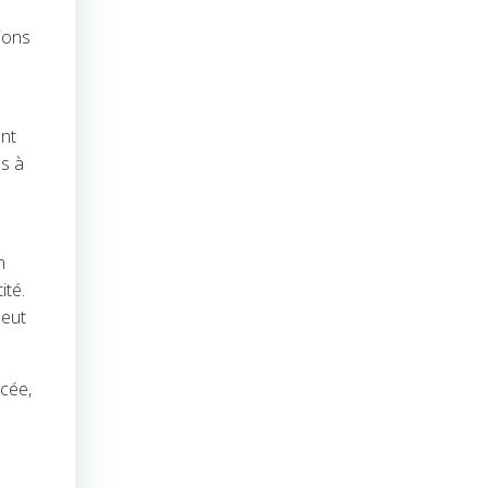
ions
ent
as à
n
ité.
peut
rcée,