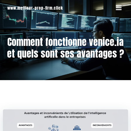
Aller
www.meilleur-prop-firm.click
au
contenu
Comment fonctionne venice.ia
et quels sont ses avantages ?