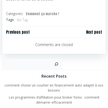
Comment ça marche !
Categories:
Tags:
No Tag
Navigation
Navigation
Previous post
Next post
de
de
l’article
l’article
Comments are closed
Rechercher
Recent Posts
comment choisir un courtier en financement auto adapté à vos
besoins
Les programmes d’affiliation pour broker forex : comment
démarrer efficacement