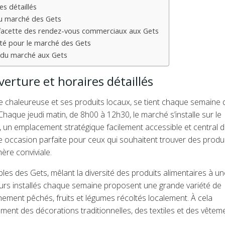
es détaillés
au marché des Gets
e facette des rendez-vous commerciaux aux Gets
ité pour le marché des Gets
t du marché aux Gets
verture et horaires détaillés
chaleureuse et ses produits locaux, se tient chaque semaine 
 Chaque jeudi matin, de 8h00 à 12h30, le marché s’installe sur le
r, un emplacement stratégique facilement accessible et central 
ne occasion parfaite pour ceux qui souhaitent trouver des produ
ère conviviale.
es des Gets, mêlant la diversité des produits alimentaires à un
deurs installés chaque semaine proposent une grande variété de
hement pêchés, fruits et légumes récoltés localement. À cela
mment des décorations traditionnelles, des textiles et des vêtem