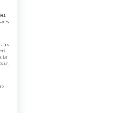
les,
aires
lants
tent
e. La
ts un
é
rix