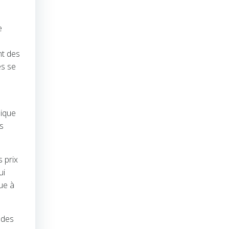
e
nt des
es se
mique
rs
 prix
ui
bue à
 des