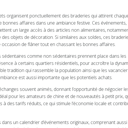
ts organisent ponctuellement des braderies qui attirent chaqu
de bonnes affaires dans une ambiance festive. Ces événements,
mettent un large accès à des articles non alimentaires, notamme
e des objets de décoration. Si similaires aux soldes, ces braderi
ne occasion de flâner tout en chassant les bonnes affaires.
s sédentaires comme non sédentaires prennent place dans les
résence à certains quartiers résidentiels, pour accroître la dyna
ble tradition qui rassemble la population ainsi que les vacancie
’ambiance est aussi importante que les potentiels achats.
changes souvent animés, donnant l’opportunité de négocier les
éal pour les amateurs de chine et de nouveautés à petit prix, q
à des tarifs réduits, ce qui stimule l’économie locale et contri
es dans un calendrier d’événements originaux, comprenant aussi