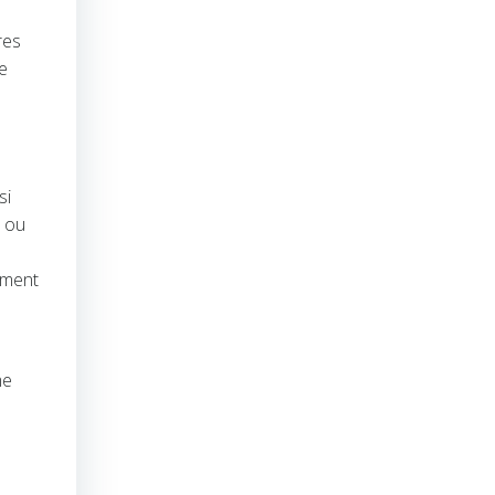
res
e
si
 ou
oment
me
s