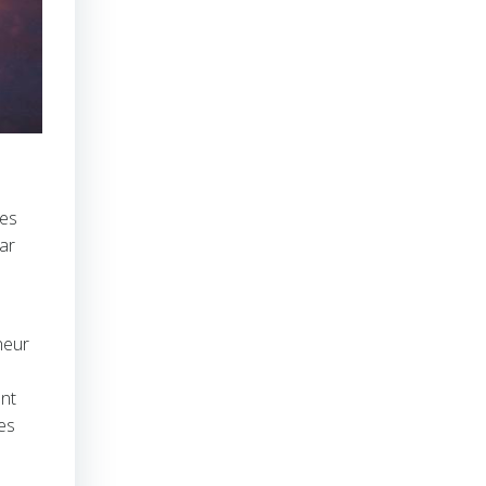
les
ar
heur
ont
des