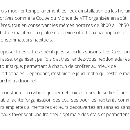
s modifier temporairement les lieux d’installation ou les horai
sportives comme la Coupe du Monde de VTT organisée en août, l
rières, tout en conservant les mêmes horaires de 8h00 à 12h30.
 but de maintenir la qualité du service offert aux participants et
t consommateurs habituels.
roposent des offres spécifiques selon les saisons. Les Gets, ain
asse, organisent parfois d’autres rendez-vous hebdomadaires
touristique, permettant à chacun de profiter au mieux de
artisanales. Cependant, c’est bien le jeudi matin qui reste le m
rché traditionnel.
nstante, un rythme qui permet aux visiteurs de se fier à une
stable facilite l’organisation des courses pour les habitants com
eurs emplettes alimentaires et leurs découvertes artisanales san
tinaux favorisent une fraîcheur optimale des étals et permettent
.