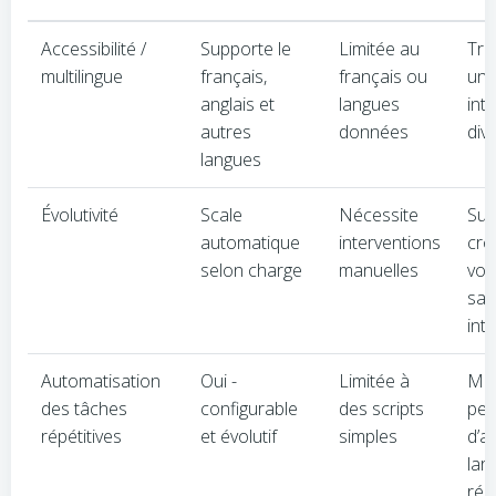
Accessibilité /
Supporte le
Limitée au
Trè
multilingue
français,
français ou
un 
anglais et
langues
int
autres
données
dive
langues
Évolutivité
Scale
Nécessite
Sup
automatique
interventions
cro
selon charge
manuelles
vot
san
int
Automatisation
Oui -
Limitée à
Ma
des tâches
configurable
des scripts
per
répétitives
et évolutif
simples
d’a
lar
réd