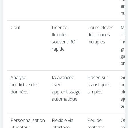
err
hum
Coût
Licence
Coûts élevés
Ma
flexible,
de licences
opt
souvent ROI
multiples
inv
rapide
grâ
gai
pro
Analyse
IA avancée
Basée sur
Grâc
prédictive des
avec
statistiques
pré
données
apprentissage
simples
plu
automatique
aju
tem
Personnalisation
Flexible via
Peu de
Off
utilisateur
interface
réglages
exp