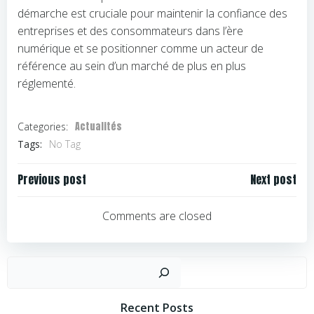
démarche est cruciale pour maintenir la confiance des
entreprises et des consommateurs dans l’ère
numérique et se positionner comme un acteur de
référence au sein d’un marché de plus en plus
réglementé.
Actualités
Categories:
Tags:
No Tag
Navigation
Navigation
Previous post
Next post
de
de
l’article
l’article
Comments are closed
Rechercher
Recent Posts