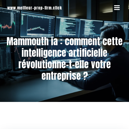
Aller
www.meilleur-prop-firm.click
au
contenu
Mammouth ia : comment cette
intelligence artificielle
révolutionne-t-elle votre
entreprise ?