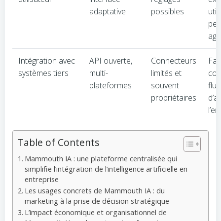
adaptative
possibles
util
per
agr
Intégration avec
API ouverte,
Connecteurs
Faci
systèmes tiers
multi-
limités et
com
plateformes
souvent
flu
propriétaires
d’a
l’en
Table of Contents
Mammouth IA : une plateforme centralisée qui
simplifie l’intégration de l’intelligence artificielle en
entreprise
Les usages concrets de Mammouth IA : du
marketing à la prise de décision stratégique
L’impact économique et organisationnel de