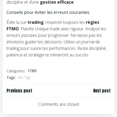
discipline et d’une
gestion efficace
.
Conseils pour éviter les erreurs courantes
Évite la sur-
trading
, respecte toujours les
règles
FTMO
. Planifie chaque trade avec rigueur. Analyse les
erreurs passées pour progresser. Ne laisse pas les
émotions guider tes décisions. Utilise un journal de
trading pour suivre tes performances. Reste discipliné,
patience et stratégie te mèneront au succès.
FTMO
Categories:
Tags:
No Tag
Navigation
Navigation
Previous post
Next post
de
de
l’article
l’article
Comments are closed