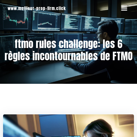
Aller
www.meilleur-prop-firm.click
au
contenu
ftmo rules challenge: les 6
règles incontournables de FTMO