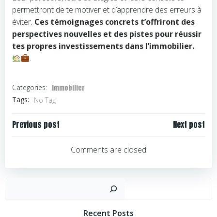
permettront de te motiver et d’apprendre des erreurs à
éviter.
Ces témoignages concrets t’offriront des
perspectives nouvelles et des pistes pour réussir
tes propres investissements dans l’immobilier.
.
Immobilier
Categories:
Tags:
No Tag
Navigation
Navigation
Previous post
Next post
de
de
l’article
l’article
Comments are closed
Rechercher
Recent Posts