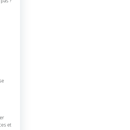
 pas ?
se
er
ces et