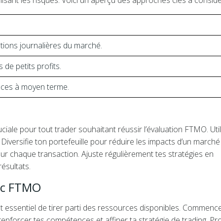
isant les risques. Voici un aperçu des approches clés à considé
uations journalières du marché.
 de petits profits.
nces à moyen terme.
iale pour tout trader souhaitant réussir l’évaluation FTMO. Util
. Diversifie ton portefeuille pour réduire les impacts d’un marché
s pour chaque transaction. Ajuste régulièrement tes stratégies en
ésultats.
ec FTMO
t essentiel de tirer parti des ressources disponibles. Commenc
renforcer tes compétences et affiner ta stratégie de trading. Pro