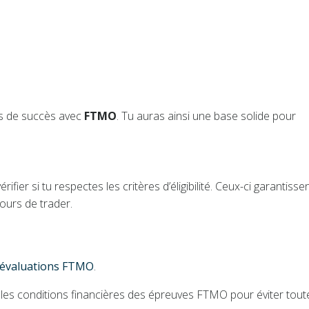
s de succès avec
FTMO
. Tu auras ainsi une base solide pour
fier si tu respectes les critères d’éligibilité. Ceux-ci garantisse
cours de trader.
s évaluations FTMO
.
es conditions financières des épreuves FTMO pour éviter tout