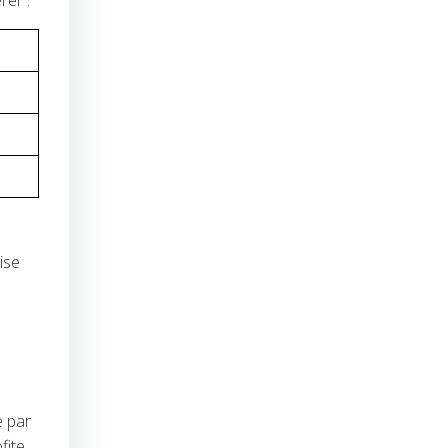
rer :
ise
e par
fite