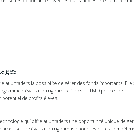
ise tes opportunités avec les outils dédiés. Prêt à franchir le
tages
 aux traders la possibilité de gérer des fonds importants. Elle 
rogramme d’évaluation rigoureux. Choisir FTMO permet de
 potentiel de profits élevés.
echnologie qui offre aux traders une opportunité unique de gér
lle propose une évaluation rigoureuse pour tester tes compéten