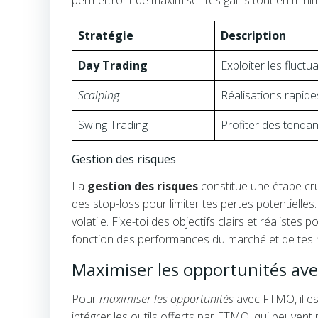
permettront de maximiser tes gains tout en minim
Stratégie
Description
Day Trading
Exploiter les fluct
Scalping
Réalisations rapides
Swing Trading
Profiter des tenda
Gestion des risques
La
gestion des risques
constitue une étape cruc
des stop-loss pour limiter tes pertes potentielles
volatile. Fixe-toi des objectifs clairs et réaliste
fonction des performances du marché et de tes r
Maximiser les opportunités av
Pour
maximiser les opportunités
avec FTMO, il es
intégrer les outils offerts par FTMO, qui peuvent 