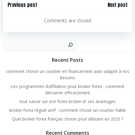
Navigation
Navigation
Previous post
Next post
de
de
l’article
l’article
Comments are closed
Rechercher
Recent Posts
comment choisir un courtier en financement auto adapté à vos
besoins
Les programmes d’affiliation pour broker forex : comment
démarrer efficacement
tout savoir sur ecn forex broker et ses avantages
broker forex régulé amf : comment choisir un courtier fiable
Quel broker forex français choisir pour débuter en 2025 ?
Recent Comments