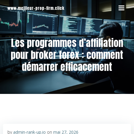
Aller
www.meilleur-prop-firm.click
au
contenu
Les programmes d’affiliation
pour broker forex : comment
démarrer efficacement
by
admin-rank-up.io
on
mai 27, 2026