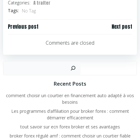
A traiter
Categories:
Tags:
No Tag
Navigation
Navigation
Previous post
Next post
de
de
l’article
l’article
Comments are closed
Rechercher
Recent Posts
comment choisir un courtier en financement auto adapté à vos
besoins
Les programmes d’affiliation pour broker forex : comment
démarrer efficacement
tout savoir sur ecn forex broker et ses avantages
broker forex régulé amf : comment choisir un courtier fiable