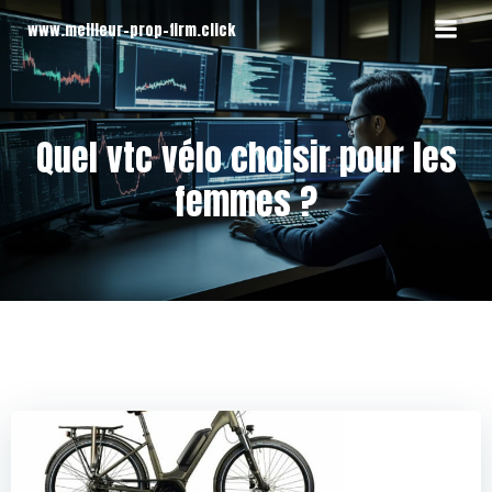
Aller
www.meilleur-prop-firm.click
au
contenu
Quel vtc vélo choisir pour les
femmes ?