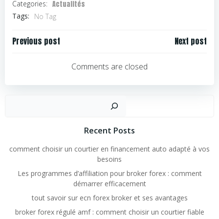
Actualités
Categories:
Tags:
No Tag
Navigation
Navigation
Previous post
Next post
de
de
l’article
l’article
Comments are closed
Rechercher
Recent Posts
comment choisir un courtier en financement auto adapté à vos
besoins
Les programmes d’affiliation pour broker forex : comment
démarrer efficacement
tout savoir sur ecn forex broker et ses avantages
broker forex régulé amf : comment choisir un courtier fiable