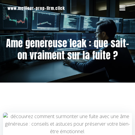
Aller
www.meilleur-prop-firm.click
au
contenu
Ame genereuse leak : que sait-
on vraiment sur la fuite ?