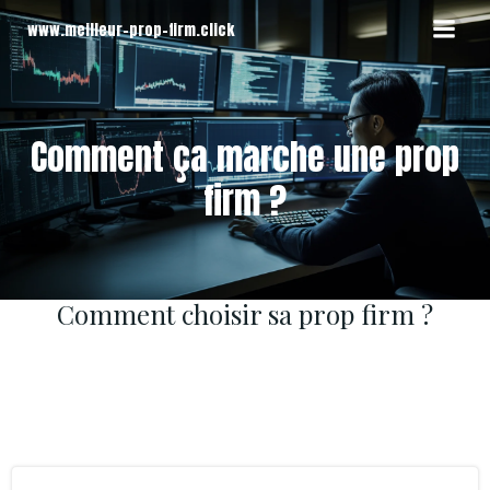
Aller
www.meilleur-prop-firm.click
au
contenu
Comment ça marche une prop
firm ?
Comment choisir sa prop firm ?