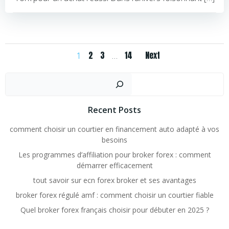
Posts
Posts
Page
Page
Page
Page
2
3
14
Next
1
…
navigation
navigation
Rechercher
Recent Posts
comment choisir un courtier en financement auto adapté à vos
besoins
Les programmes d’affiliation pour broker forex : comment
démarrer efficacement
tout savoir sur ecn forex broker et ses avantages
broker forex régulé amf : comment choisir un courtier fiable
Quel broker forex français choisir pour débuter en 2025 ?