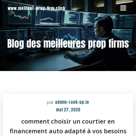
Aller
www.meilleur-prop-firm.click
au
contenu
Blog des meilleures prop firms
admin-rank-up.io
par
mai 27, 2026
comment choisir un courtier en
financement auto adapté à vos besoins