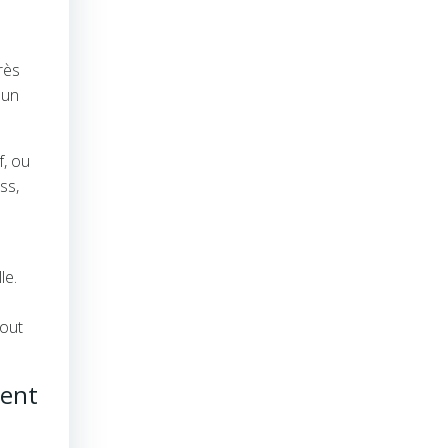
rès
 un
f, ou
ss,
le.
tout
ment