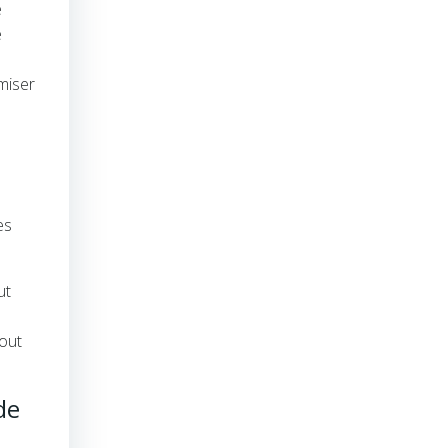
e
e
imiser
es
ut
tout
de