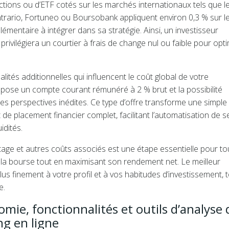
tions ou d’ETF cotés sur les marchés internationaux tels que l
rario, Fortuneo ou Boursobank appliquent environ 0,3 % sur l
mentaire à intégrer dans sa stratégie. Ainsi, un investisseur
privilégiera un courtier à frais de change nul ou faible pour opt
lités additionnelles qui influencent le coût global de votre
opose un compte courant rémunéré à 2 % brut et la possibilité
des perspectives inédites. Ce type d’offre transforme une simple
e placement financier complet, facilitant l’automatisation de s
idités.
urtage et autres coûts associés est une étape essentielle pour to
 la bourse tout en maximisant son rendement net. Le meilleur
 plus finement à votre profil et à vos habitudes d’investissement, 
e.
mie, fonctionnalités et outils d’analyse 
ng en ligne