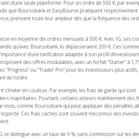
 au sein d’une seule plateforme. Pour un ordre de 500 €, par exem
tandis que Boursobank et EasyBourse pratiquent respectivement
rence, prennent toute leur ampleur dès que la fréquence des or
 passe en moyenne dix ordres mensuels à 500 €. Avec IG, ses co
, tandis qu’avec Boursobank, ils dépasseraient 200 €. Ces somme
’importance d’une tarification adaptée à son profil d’investissem
roposent des offres modulables, avec un forfait “Starter” à 1,7
es “Progress” ou “Trader Pro” pour les investisseurs plus actifs,
t de l’ordre.
t s’inviter en coulisse. Par exemple, les frais de garde qui sont
rs majoritaires. Pourtant, certains acteurs maintiennent des f
par mois, comme Boursobank qui peut appliquer des pénalités al
as respecté. Ces frais cachés sont souvent méconnus des investi
péré.
IG se distingue avec un taux de 0 %, sans commission sur les dev