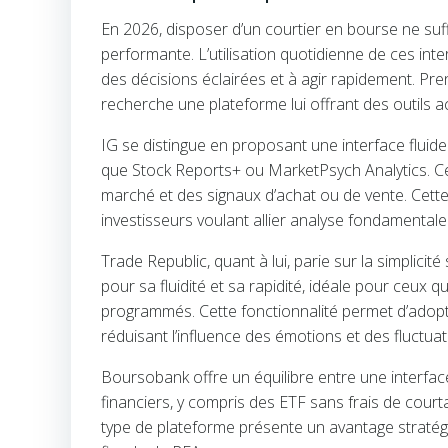
En 2026, disposer d’un courtier en bourse ne suff
performante. L’utilisation quotidienne de ces inte
des décisions éclairées et à agir rapidement. Pren
recherche une plateforme lui offrant des outils a
IG se distingue en proposant une interface fluide
que Stock Reports+ ou MarketPsych Analytics. Ce
marché et des signaux d’achat ou de vente. Cett
investisseurs voulant allier analyse fondamenta
Trade Republic, quant à lui, parie sur la simplic
pour sa fluidité et sa rapidité, idéale pour ceux 
programmés. Cette fonctionnalité permet d’adopte
réduisant l’influence des émotions et des fluctua
Boursobank offre un équilibre entre une interface
financiers, y compris des ETF sans frais de court
type de plateforme présente un avantage stratégiq