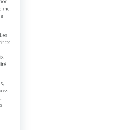
tion
terme
me
 Les
incts
ix
ité
s,
aussi
,
es
t