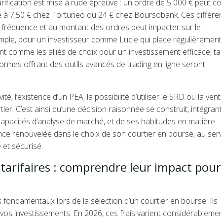
rification est mise à rude épreuve : un ordre de 5 000 € peut c
pe à 7,50 € chez Fortuneo ou 24 € chez Boursobank. Ces différ
sa fréquence et au montant des ordres peut impacter sur le
mple, pour un investisseur comme Lucie qui place régulièremen
nt comme les alliés de choix pour un investissement efficace, ta
rmes offrant des outils avancés de trading en ligne seront
ivité, l’existence d’un PEA, la possibilité d’utiliser le SRD ou la ven
ier. C’est ainsi qu’une décision raisonnée se construit, intégran
 capacités d’analyse de marché, et de ses habitudes en matière
ilance renouvelée dans le choix de son courtier en bourse, au ser
 et sécurisé.
 tarifaires : comprendre leur impact pou
s fondamentaux lors de la sélection d’un courtier en bourse. Ils
 vos investissements. En 2026, ces frais varient considérableme