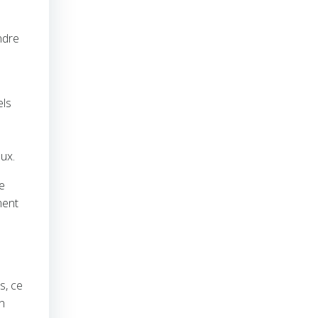
ndre
els
ux.
ée
ment
s, ce
n