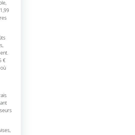
ple,
 1,99
dres
ûts
s,
ent.
5 €
 où
rais
lant
sseurs
ises,