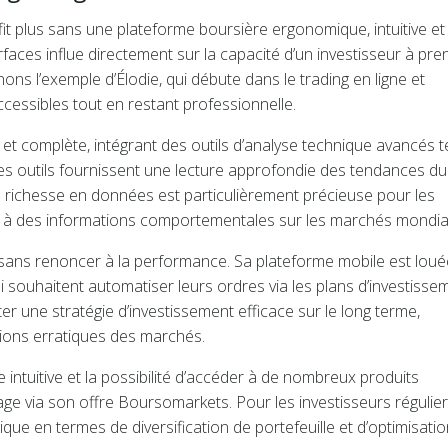
it plus sans une plateforme boursière ergonomique, intuitive et
rfaces influe directement sur la capacité d’un investisseur à pre
ons l’exemple d’Élodie, qui débute dans le trading en ligne et
ccessibles tout en restant professionnelle.
 et complète, intégrant des outils d’analyse technique avancés t
s outils fournissent une lecture approfondie des tendances du
e richesse en données est particulièrement précieuse pour les
le à des informations comportementales sur les marchés mondia
ité sans renoncer à la performance. Sa plateforme mobile est lou
qui souhaitent automatiser leurs ordres via les plans d’investisse
r une stratégie d’investissement efficace sur le long terme,
tions erratiques des marchés.
 intuitive et la possibilité d’accéder à de nombreux produits
age via son offre Boursomarkets. Pour les investisseurs régulier
ue en termes de diversification de portefeuille et d’optimisatio