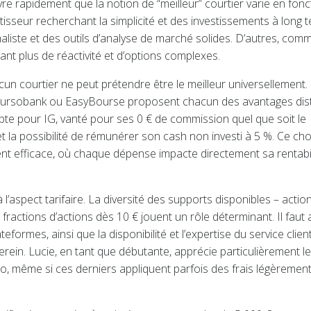
uvre rapidement que la notion de “meilleur” courtier varie en fonc
stisseur recherchant la simplicité et des investissements à long 
imaliste et des outils d’analyse de marché solides. D’autres, com
rant plus de réactivité et d’options complexes.
un courtier ne peut prétendre être le meilleur universellement.
oursobank ou EasyBourse proposent chacun des avantages dist
pte pour IG, vanté pour ses 0 € de commission quel que soit le
 la possibilité de rémunérer son cash non investi à 5 %. Ce cho
ment efficace, où chaque dépense impacte directement sa rentabil
 l’aspect tarifaire. La diversité des supports disponibles – action
s fractions d’actions dès 10 € jouent un rôle déterminant. Il faut 
formes, ainsi que la disponibilité et l’expertise du service client
erein. Lucie, en tant que débutante, apprécie particulièrement l
eo, même si ces derniers appliquent parfois des frais légèremen