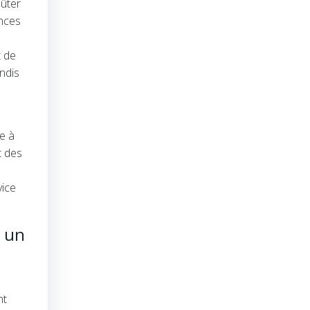
oûter
ences
t de
ndis
te à
t des
vice
r un
nt