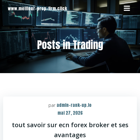
Aller
www.meilleur-prop-firm.click
au
contenu
Posts in Trading
admin-rank-up.io
par
mai 27, 2026
tout savoir sur ecn forex broker et ses
avantages