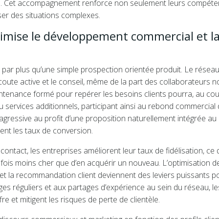
mois. Cet accompagnement renforce non seulement leurs compét
ser des situations complexes.
mise le développement commercial et l
ar plus qu’une simple prospection orientée produit. Le résea
coute active et le conseil, même de la part des collaborateurs n
tenance formé pour repérer les besoins clients pourra, au co
u services additionnels, participant ainsi au rebond commercial
 agressive au profit d’une proposition naturellement intégrée au
ment les taux de conversion.
ntact, les entreprises améliorent leur taux de fidélisation, ce 
nq fois moins cher que d’en acquérir un nouveau. L’optimisation de
ion et la recommandation client deviennent des leviers puissants p
s réguliers et aux partages d’expérience au sein du réseau, le
e et mitigent les risques de perte de clientèle.