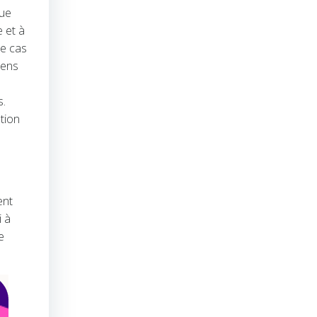
que
 et à
le cas
iens
s.
tion
ent
i à
e