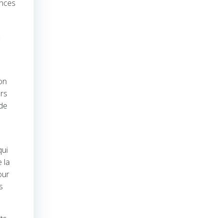
ences
a
u
on
urs
 de
qui
 la
our
s