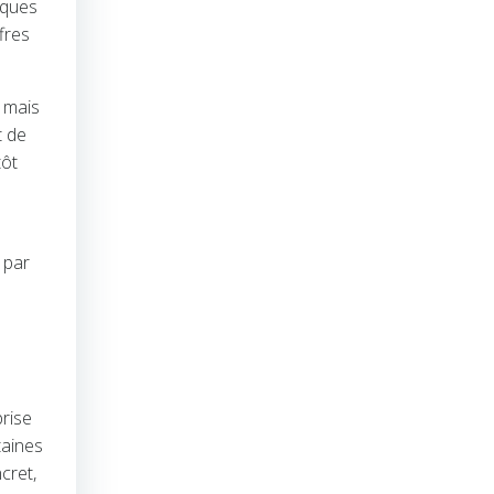
iques
fres
 mais
t de
tôt
 par
prise
taines
cret,