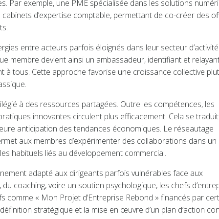
ues. Par exemple, une PME spécialisée dans les solutions numér
s cabinets d’expertise comptable, permettant de co-créer des of
ts.
es entre acteurs parfois éloignés dans leur secteur d’activité
 membre devient ainsi un ambassadeur, identifiant et relayan
t à tous. Cette approche favorise une croissance collective plu
assique.
vilégié à des ressources partagées. Outre les compétences, les
 pratiques innovantes circulent plus efficacement. Cela se traduit
illeure anticipation des tendances économiques. Le réseautage
ermet aux membres d’expérimenter des collaborations dans un
les habituels liés au développement commercial.
gnement adapté aux dirigeants parfois vulnérables face aux
 du coaching, voire un soutien psychologique, les chefs d’entre
sitifs comme « Mon Projet d’Entreprise Rebond » financés par cer
éfinition stratégique et la mise en œuvre d’un plan d’action con