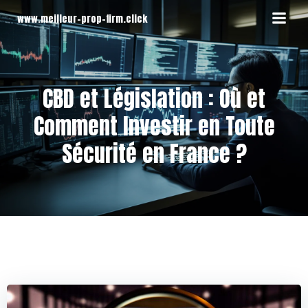
Aller
www.meilleur-prop-firm.click
au
contenu
CBD et Législation : Où et
Comment Investir en Toute
Sécurité en France ?