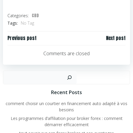
CBD
Categories:
Tags:
No Tag
Navigation
Navigation
Previous post
Next post
de
de
l’article
l’article
Comments are closed
Rechercher
Recent Posts
comment choisir un courtier en financement auto adapté à vos
besoins
Les programmes d’affiliation pour broker forex : comment
démarrer efficacement