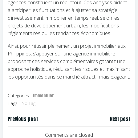
agences constituent un réel atout. Ces analyses aident
à anticiper les fluctuations et à ajuster sa stratégie
d’investissement immobilier en temps réel, selon les
projets de développement urbain, les modifications
réglementaires ou les tendances économiques.
Ainsi, pour réussir pleinement un projet immobilier aux
Philippines, s’appuyer sur une agence immobilière
proposant ces services complémentaires garantit une
approche holistique, réduisant les risques et maximisant
les opportunités dans ce marché attractif mais exigeant.
Immobilier
Categories:
Tags:
No Tag
Navigation
Navigation
Previous post
Next post
de
de
l’article
l’article
Comments are closed