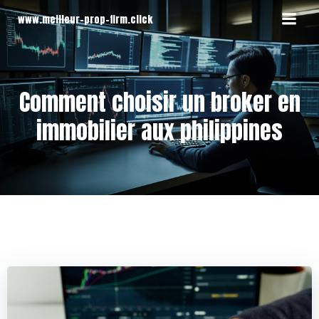
Aller
www.meilleur-prop-firm.click
au
contenu
Comment choisir un broker en
immobilier aux philippines