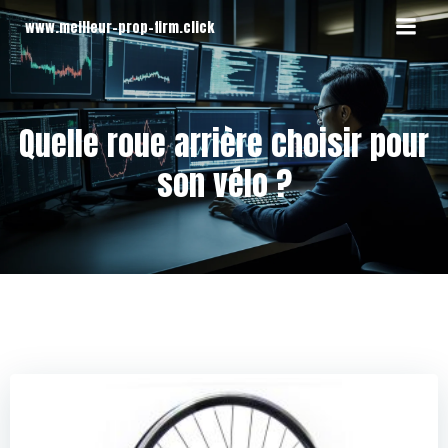
Aller
www.meilleur-prop-firm.click
au
contenu
Quelle roue arrière choisir pour
son vélo ?