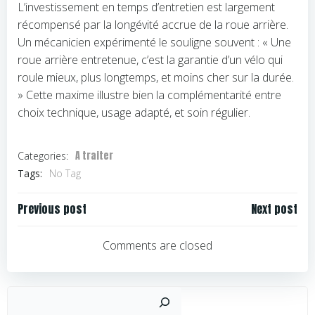
L’investissement en temps d’entretien est largement
récompensé par la longévité accrue de la roue arrière.
Un mécanicien expérimenté le souligne souvent : « Une
roue arrière entretenue, c’est la garantie d’un vélo qui
roule mieux, plus longtemps, et moins cher sur la durée.
» Cette maxime illustre bien la complémentarité entre
choix technique, usage adapté, et soin régulier.
A traiter
Categories:
Tags:
No Tag
Navigation
Navigation
Previous post
Next post
de
de
l’article
l’article
Comments are closed
Rechercher