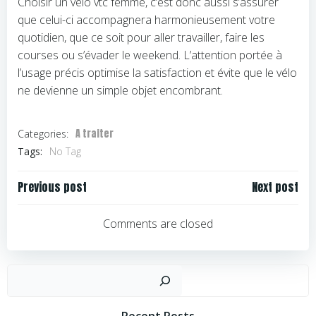
Choisir un vélo vtc femme, c’est donc aussi s’assurer
que celui-ci accompagnera harmonieusement votre
quotidien, que ce soit pour aller travailler, faire les
courses ou s’évader le weekend. L’attention portée à
l’usage précis optimise la satisfaction et évite que le vélo
ne devienne un simple objet encombrant.
A traiter
Categories:
Tags:
No Tag
Navigation
Navigation
Previous post
Next post
de
de
l’article
l’article
Comments are closed
Rechercher