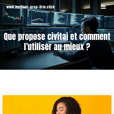
Aller
www.meilleur-prop-firm.click
au
contenu
Que propose civitai et comment
l’utiliser au mieux ?