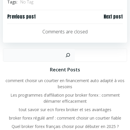
Tags:
No Tag
Navigation
Navigation
Previous post
Next post
de
de
l’article
l’article
Comments are closed
Rechercher
Recent Posts
comment choisir un courtier en financement auto adapté à vos
besoins
Les programmes d’affiliation pour broker forex : comment
démarrer efficacement
tout savoir sur ecn forex broker et ses avantages
broker forex régulé amf : comment choisir un courtier fiable
Quel broker forex français choisir pour débuter en 2025 ?