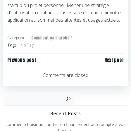
startup ou projet personnel. Mener une stratégie
d’optimisation continue vous assure de maintenir votre
application au sommet des attentes et usages actuels.
Comment ça marche !
Categories:
Tags:
No Tag
Navigation
Navigation
Previous post
Next post
de
de
l’article
l’article
Comments are closed
Rechercher
Recent Posts
comment choisir un courtier en financement auto adapté à vos
besoins