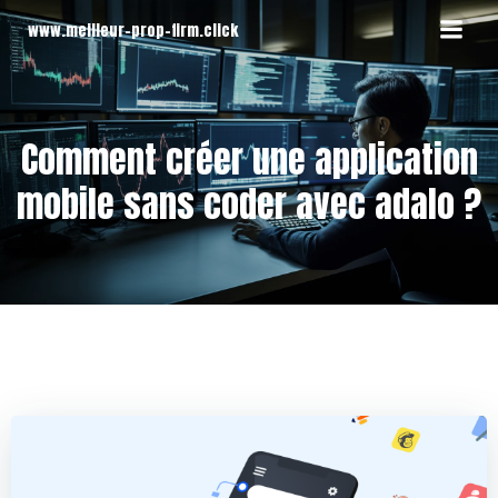
Aller
www.meilleur-prop-firm.click
au
contenu
Comment créer une application
mobile sans coder avec adalo ?