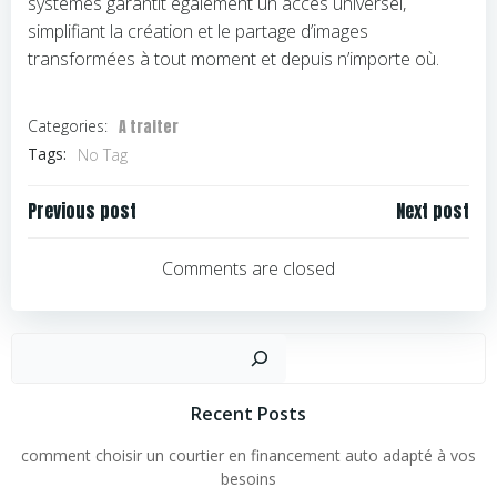
systèmes garantit également un accès universel,
simplifiant la création et le partage d’images
transformées à tout moment et depuis n’importe où.
A traiter
Categories:
Tags:
No Tag
Navigation
Navigation
Previous post
Next post
de
de
l’article
l’article
Comments are closed
Rechercher
Recent Posts
comment choisir un courtier en financement auto adapté à vos
besoins