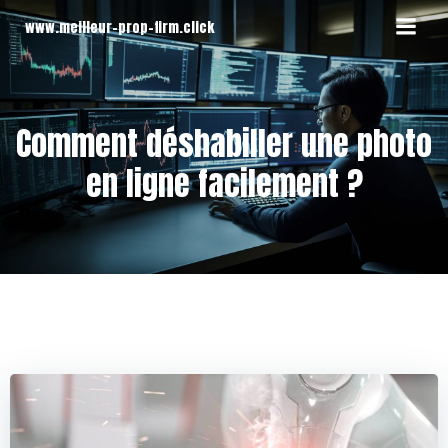
Aller
www.meilleur-prop-firm.click
au
contenu
Comment déshabiller une photo
en ligne facilement ?