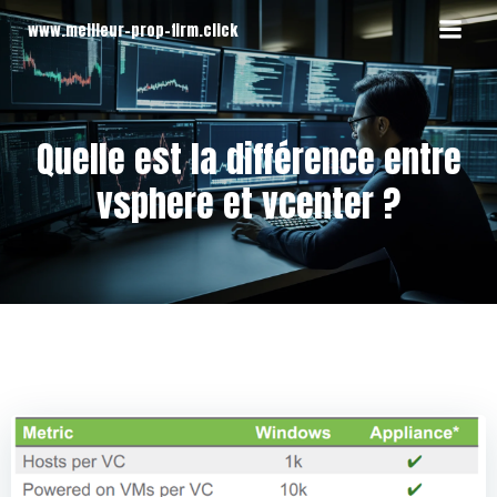
Aller
www.meilleur-prop-firm.click
au
contenu
Quelle est la différence entre
vsphere et vcenter ?