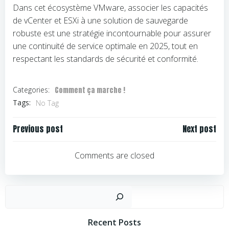
Dans cet écosystème VMware, associer les capacités
de vCenter et ESXi à une solution de sauvegarde
robuste est une stratégie incontournable pour assurer
une continuité de service optimale en 2025, tout en
respectant les standards de sécurité et conformité.
Comment ça marche !
Categories:
Tags:
No Tag
Navigation
Navigation
Previous post
Next post
de
de
l’article
l’article
Comments are closed
Rechercher
Recent Posts