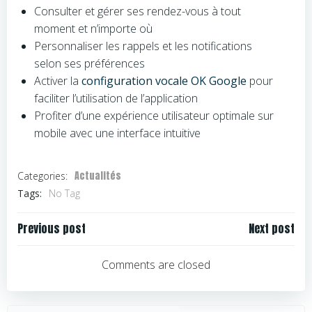
Consulter et gérer ses rendez-vous à tout
moment et n’importe où
Personnaliser les rappels et les notifications
selon ses préférences
Activer la
configuration vocale OK Google
pour
faciliter l’utilisation de l’application
Profiter d’une expérience utilisateur optimale sur
mobile avec une interface intuitive
Actualités
Categories:
Tags:
No Tag
Navigation
Navigation
Previous post
Next post
de
de
l’article
l’article
Comments are closed