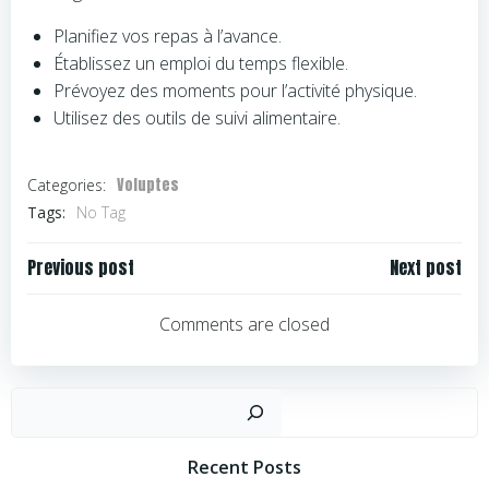
Planifiez vos repas à l’avance.
Établissez un emploi du temps flexible.
Prévoyez des moments pour l’activité physique.
Utilisez des outils de suivi alimentaire.
Voluptes
Categories:
Tags:
No Tag
Navigation
Navigation
Previous post
Next post
de
de
l’article
l’article
Comments are closed
Rechercher
Recent Posts