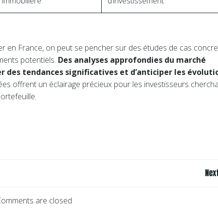
immobilière
d’investissement
bilier en France, on peut se pencher sur des études de cas concre
ments potentiels.
Des analyses approfondies du marché
des tendances significatives et d’anticiper les évoluti
ées offrent un éclairage précieux pour les investisseurs cherch
ortefeuille.
Navigation
Nex
de
l’article
Comments are closed