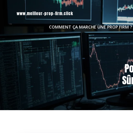
Aller
au
www.meilleur-prop-firm.click
contenu
COMMENT ÇA MARCHE UNE PROP FIRM ?
Po
Sû