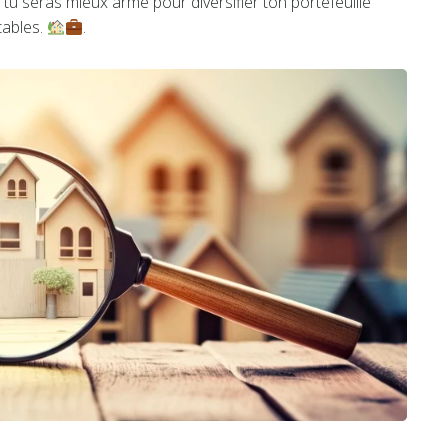
tu seras mieux armé pour diversifier ton portefeuille
tables.
.