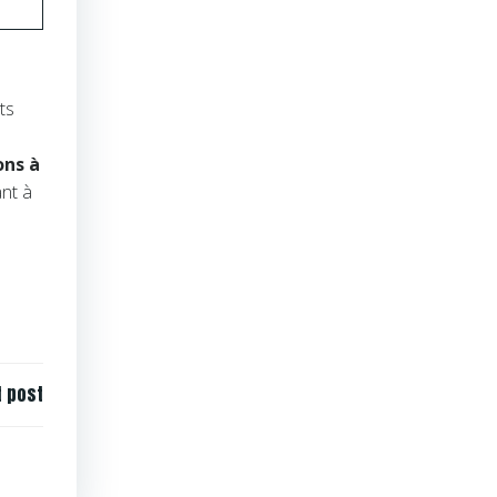
ts
ons à
ant à
t post