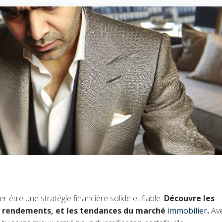
r être une stratégie financière solide et fiable.
Découvre les
s rendements, et les tendances du marché
immobilier
.
Av