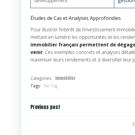
développement
gestion
Études de Cas et Analyses Approfondies
Pour illustrer l’intérêt de l’investissement immo
mettant en lumière les opportunités et les rende
immobilier français permettent de dégager 
venir
. Ces exemples concrets et analyses détaill
maximiser leurs rendements et à diversifier leur p
Immobilier
Categories:
Tags:
No Tag
Navigation
Previous post
de
l’article