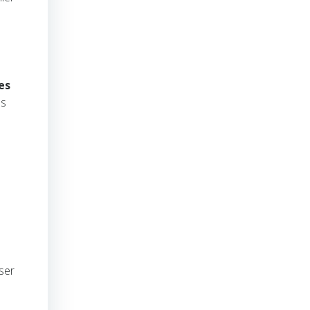
es
es
ser