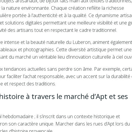
objets artisanaux, de bijoux faits main aux textiles traditionnels
 la nature environnante. Chaque création reflète la richesse
ulière portée à l’authenticité et à la qualité. Ce dynamisme artisa
t solutions digitales permettant une meilleure visibilité et une g
ivité des artisans tout en respectant le cadre traditionnel.
ère intense et la beauté naturelle du Luberon, animent également
tableaux et photographies. Cette diversité artistique permet une
ant du marché un véritable lieu d’innovation culturelle à ciel ouv
aux tendances actuelles sans perdre son âme. Par exemple, cert
faciliter l’achat responsable, avec un accent sur la durabilité 
e et respect des traditions.
histoire à travers le marché d’Apt et ses
hebdomadaire ; il s’inscrit dans un contexte historique et
beron son caractère unique. Marcher dans les rues d’Apt lors du
cles d’histoire provençale.