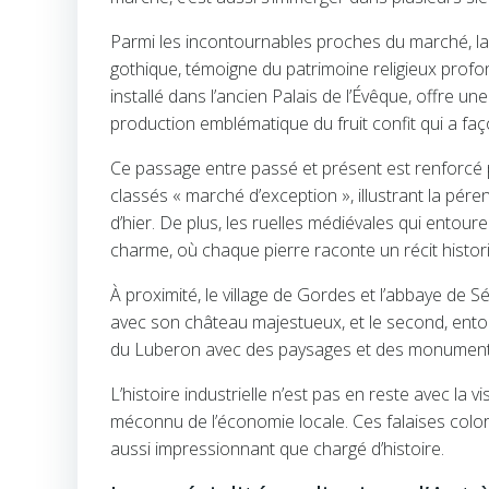
Parmi les incontournables proches du marché, la
gothique, témoigne du patrimoine religieux profo
installé dans l’ancien Palais de l’Évêque, offre 
production emblématique du fruit confit qui a fa
Ce passage entre passé et présent est renforcé 
classés « marché d’exception », illustrant la péren
d’hier. De plus, les ruelles médiévales qui ent
charme, où chaque pierre raconte un récit histor
À proximité, le village de Gordes et l’abbaye de 
avec son château majestueux, et le second, entou
du Luberon avec des paysages et des monument
L’histoire industrielle n’est pas en reste avec la v
méconnu de l’économie locale. Ces falaises colorée
aussi impressionnant que chargé d’histoire.