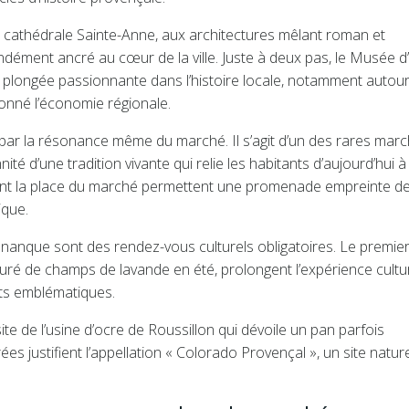
 cathédrale Sainte-Anne, aux architectures mêlant roman et
ndément ancré au cœur de la ville. Juste à deux pas, le Musée d’
une plongée passionnante dans l’histoire locale, notamment autour
çonné l’économie régionale.
par la résonance même du marché. Il s’agit d’un des rares mar
nité d’une tradition vivante qui relie les habitants d’aujourd’hui 
ourent la place du marché permettent une promenade empreinte d
ique.
Sénanque sont des rendez-vous culturels obligatoires. Le premier
ré de champs de lavande en été, prolongent l’expérience cultur
s emblématiques.
isite de l’usine d’ocre de Roussillon qui dévoile un pan parfois
s justifient l’appellation « Colorado Provençal », un site natur