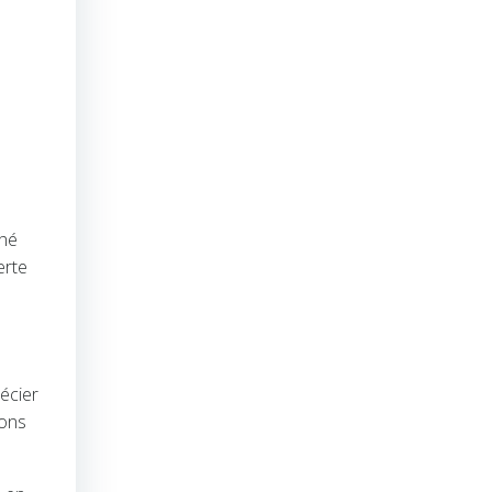
ché
erte
écier
ions