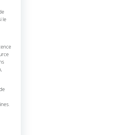
 de
i le
scence
ource
ons
,
 de
ines.