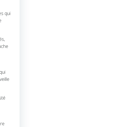
es qui
e
és,
ouche
qui
eille
sté
ure