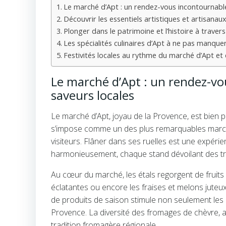
Le marché d’Apt : un rendez-vous incontournabl
Découvrir les essentiels artistiques et artisana
Plonger dans le patrimoine et l’histoire à traver
Les spécialités culinaires d’Apt à ne pas manque
Festivités locales au rythme du marché d’Apt et
Le marché d’Apt : un rendez-vo
saveurs locales
Le marché d’Apt, joyau de la Provence, est bien pl
s’impose comme un des plus remarquables march
visiteurs. Flâner dans ses ruelles est une expér
harmonieusement, chaque stand dévoilant des tré
Au cœur du marché, les étals regorgent de fruit
éclatantes ou encore les fraises et melons juteu
de produits de saison stimule non seulement les p
Provence. La diversité des fromages de chèvre, aff
tradition fromagère régionale.