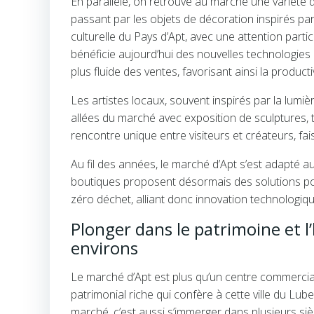
En parallèle, on retrouve au marché une variété d’
passant par les objets de décoration inspirés par
culturelle du Pays d’Apt, avec une attention partic
bénéficie aujourd’hui des nouvelles technologies e
plus fluide des ventes, favorisant ainsi la product
Les artistes locaux, souvent inspirés par la lumi
allées du marché avec exposition de sculptures, 
rencontre unique entre visiteurs et créateurs, fais
Au fil des années, le marché d’Apt s’est adapté 
boutiques proposent désormais des solutions pour 
zéro déchet, alliant donc innovation technologiqu
Plonger dans le patrimoine et l’
environs
Le marché d’Apt est plus qu’un centre commercial 
patrimonial riche qui confère à cette ville du Lu
marché, c’est aussi s’immerger dans plusieurs siè