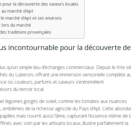
e pour la découverte des saveurs locales
ux au marché d’Apt
s le marché d’Apt et ses environs
r lors du marché
 des traditions provençales
us incontournable pour la découverte de
us qu’un simple lieu d’échanges commerciaux. Depuis le XIIe sièc
és du Luberon, offrant une immersion sensorielle complète a
ience où couleurs, parfums et saveurs s’entremêlent
sors du terroir local.
s et légumes gorgés de soleil, comme les tomates aux nuances
x, emblèmes de la richesse agricole du Pays d’Apt. Cette abond
apilles mais nourrit aussi l’âme, capturant l’essence même de l
inés avec soin par les artisans locaux, illustre parfaitement la