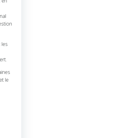
, en
nal
estion
 les
ert.
aines
et le