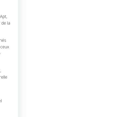
Apt,
 de la
chés
à ceux
e
,
elle
el