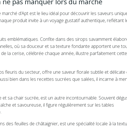
t à ne pas manquer lors du marché
marché d’Apt est le lieu idéal pour découvrir les saveurs uniqu
ue produit invite à un voyage gustatif authentique, reflétant l
oduits emblématiques. Confite dans des sirops savamment élabor
tionnelles, où sa douceur et sa texture fondante apportent une t
de la cerise, célébrée chaque année, illustre parfaitement cette
 fleuris du secteur, offre une saveur florale subtile et délicate 
aussi bien dans les recettes sucrées que salées, il incarne à merv
 et sa chair sucrée, est un autre incontournable. Souvent dégu
che et savoureuse, il figure régulièrement sur les tables
.
des feuilles de châtaignier, est une spécialité locale à la text