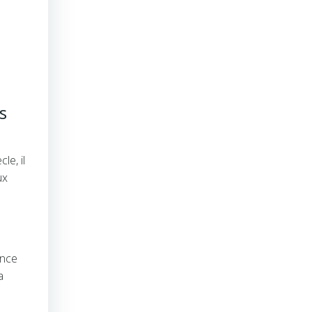
s
le, il
ux
ance
a