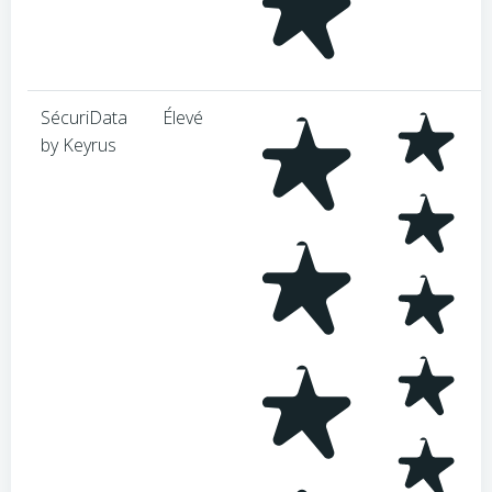
SécuriData
Élevé
by Keyrus