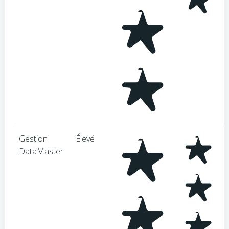
Gestion
Élevé
DataMaster