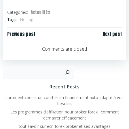
Actualités
Categories:
Tags:
No Tag
Navigation
Navigation
Previous post
Next post
de
de
l’article
l’article
Comments are closed
Rechercher
Recent Posts
comment choisir un courtier en financement auto adapté à vos
besoins
Les programmes d’affiliation pour broker forex : comment
démarrer efficacement
tout savoir sur ecn forex broker et ses avantages