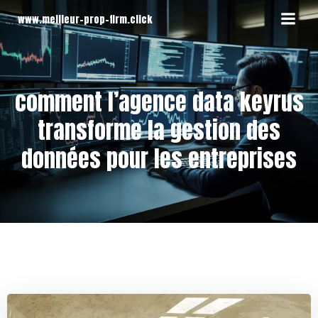
Aller
www.meilleur-prop-firm.click
au
contenu
comment l’agence data keyrus
transforme la gestion des
données pour les entreprises