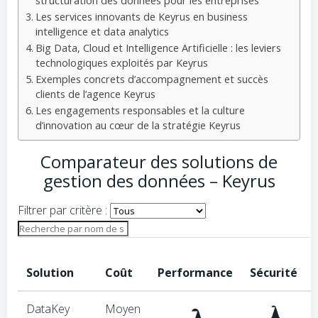
structuration des données pour les entreprises
Les services innovants de Keyrus en business
intelligence et data analytics
Big Data, Cloud et Intelligence Artificielle : les leviers
technologiques exploités par Keyrus
Exemples concrets d’accompagnement et succès
clients de l’agence Keyrus
Les engagements responsables et la culture
d’innovation au cœur de la stratégie Keyrus
Comparateur des solutions de
gestion des données – Keyrus
Filtrer par critère :
Sélectionnez
un
critère
Solution
Coût
Performance
Sécurité
pour
afficher
DataKey
Moyen
uniquement