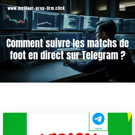
Aller
www.meilleur-prop-firm.click
au
contenu
Comment suivre les matchs de
foot en direct sur Telegram ?