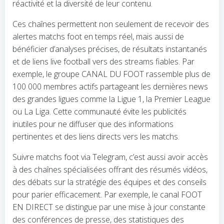
réactivité et la diversité de leur contenu.
Ces chaînes permettent non seulement de recevoir des
alertes matchs foot en temps réel, mais aussi de
bénéficier d’analyses précises, de résultats instantanés
et de liens live football vers des streams fiables. Par
exemple, le groupe CANAL DU FOOT rassemble plus de
100 000 membres actifs partageant les dernières news
des grandes ligues comme la Ligue 1, la Premier League
ou La Liga. Cette communauté évite les publicités
inutiles pour ne diffuser que des informations
pertinentes et des liens directs vers les matchs.
Suivre matchs foot via Telegram, c’est aussi avoir accès
à des chaînes spécialisées offrant des résumés vidéos,
des débats sur la stratégie des équipes et des conseils
pour parier efficacement. Par exemple, le canal FOOT
EN DIRECT se distingue par une mise à jour constante
des conférences de presse, des statistiques des