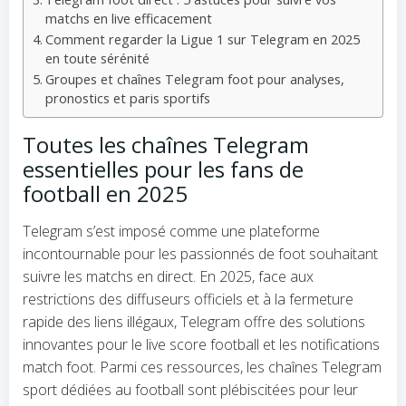
matchs en live efficacement
Comment regarder la Ligue 1 sur Telegram en 2025
en toute sérénité
Groupes et chaînes Telegram foot pour analyses,
pronostics et paris sportifs
Toutes les chaînes Telegram
essentielles pour les fans de
football en 2025
Telegram s’est imposé comme une plateforme
incontournable pour les passionnés de foot souhaitant
suivre les matchs en direct. En 2025, face aux
restrictions des diffuseurs officiels et à la fermeture
rapide des liens illégaux, Telegram offre des solutions
innovantes pour le live score football et les notifications
match foot. Parmi ces ressources, les chaînes Telegram
sport dédiées au football sont plébiscitées pour leur