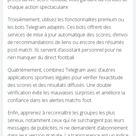
chaque action spectaculaire.
Troisièmement, utilisez les fonctionnalités premium ou
les bots Telegram adaptés. Ces bots offrent des
services de mise à jour automatique des scores, d’envoi
de recommandations de liens ou encore des résumés
post-match. Ils servent d’assistant personnel pour ne
rien manquer du direct football.
Quatrièmement, combinez Telegram avec d’autres
applications sportives légales pour vérifier l’exactitude
des scores et des résultats diffusés. Une double
vérification évite les mauvaises surprises et améliore la
confiance dans les alertes matchs foot.
Enfin, apprenez à reconnaître les groupes les plus
sérieux, notamment ceux qui ne surchargent pas leurs
messages de publicités, ni ne demandent d’abonnement
dans leur version gratuite. La transparence est un indice