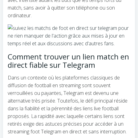
avec intensité autant les buts que les temps forts du
match, sans avoir à quitter son téléphone ou son
ordinateur.
Comment trouver un lien match en
direct fiable sur Telegram
Dans un contexte où les plateformes classiques de
diffusion de football en streaming sont souvent
verrouillées ou payantes, Telegram est devenu une
alternative très prisée. Toutefois, le défi principal réside
dans la fiabilité et la pérennité des liens live football
proposés. La rapidité avec laquelle certains liens sont
retirés exige des astuces précises pour accéder à un
streaming foot Telegram en direct et sans interruption.