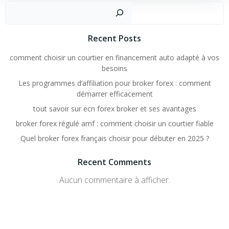
Rechercher
Recent Posts
comment choisir un courtier en financement auto adapté à vos
besoins
Les programmes d’affiliation pour broker forex : comment
démarrer efficacement
tout savoir sur ecn forex broker et ses avantages
broker forex régulé amf : comment choisir un courtier fiable
Quel broker forex français choisir pour débuter en 2025 ?
Recent Comments
Aucun commentaire à afficher.