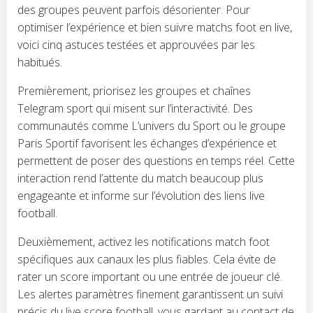
des groupes peuvent parfois désorienter. Pour
optimiser l’expérience et bien suivre matchs foot en live,
voici cinq astuces testées et approuvées par les
habitués.
Premièrement, priorisez les groupes et chaînes
Telegram sport qui misent sur l’interactivité. Des
communautés comme L’univers du Sport ou le groupe
Paris Sportif favorisent les échanges d’expérience et
permettent de poser des questions en temps réel. Cette
interaction rend l’attente du match beaucoup plus
engageante et informe sur l’évolution des liens live
football.
Deuxièmement, activez les notifications match foot
spécifiques aux canaux les plus fiables. Cela évite de
rater un score important ou une entrée de joueur clé.
Les alertes paramètres finement garantissent un suivi
précis du live score football, vous gardant au contact de