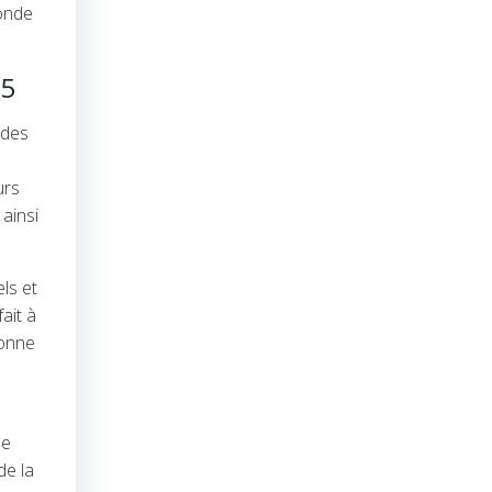
monde
25
 des
urs
ainsi
ls et
ait à
donne
de
de la