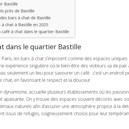
r Bastille
ls près de Bastille
es bars à chat de Bastille
 à chat à Bastille en 2025
café à chat dans le quartier Bastille
t dans le quartier Bastille
de Paris, les bars à chat s’imposent comme des espaces uniques
une expérience singulière où le bien-être des visiteurs va de pair
t pas seulement un lieu pour savourer un café : c’est un endroit 
 chat, en favorisant le respect et la douceur.
 son dynamisme, accueille plusieurs établissements où les passio
 et apaisante. On y trouve des espaces souvent décorés avec so
ériaux naturels afin d’assurer une atmosphère propice à la dét
ent issus de refuges, soigneusement choisis pour leur tempéra