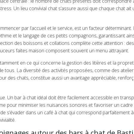
lace centrale : le nombre de chats présents doit correspondre à
stress. Un lieu convivial chat s’assure aussi que chaque chat ait 
mmencer par l’accueil et le service, est un facteur déterminant.
ythme et le langage de ces petits compagnons, garantissant ain
ection des boissons et collations complète cette attention : des
douceurs faites maison composent souvent un menu attrayant.
otamment en ce qui concerne la gestion des litières et la propre
de tous. La diversité des activités proposées, comme des atelier
 des chats, constitue aussi un avantage appréciable, renforç
ique. Un bar à chat idéal doit être facilement accessible en trans
me pour minimiser les nuisances sonores et favoriser un cadre
 de s’évader dans un café à chat qui correspond parfaitement à
vialité.
ignages autour des bars à chat de Basti