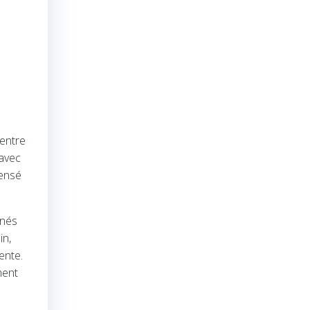
 entre
 avec
pensé
nnés
in,
ente.
ment