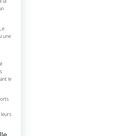
 la
un
 Le
si une
té
s
ant le
ports
 leurs
lle