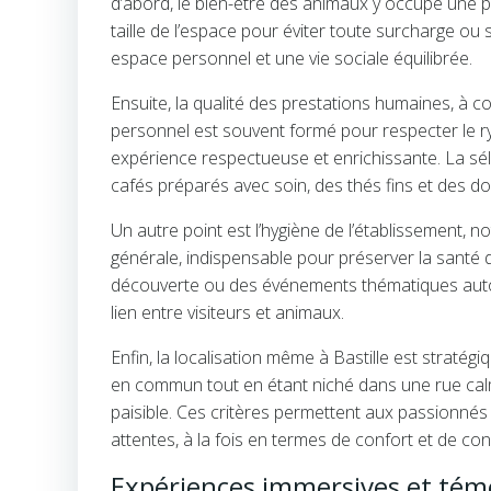
d’abord, le bien-être des animaux y occupe une p
taille de l’espace pour éviter toute surcharge ou 
espace personnel et une vie sociale équilibrée.
Ensuite, la qualité des prestations humaines, à co
personnel est souvent formé pour respecter le r
expérience respectueuse et enrichissante. La sél
cafés préparés avec soin, des thés fins et des 
Un autre point est l’hygiène de l’établissement, n
générale, indispensable pour préserver la santé 
découverte ou des événements thématiques autour
lien entre visiteurs et animaux.
Enfin, la localisation même à Bastille est stratég
en commun tout en étant niché dans une rue cal
paisible. Ces critères permettent aux passionnés
attentes, à la fois en termes de confort et de convi
Expériences immersives et témo