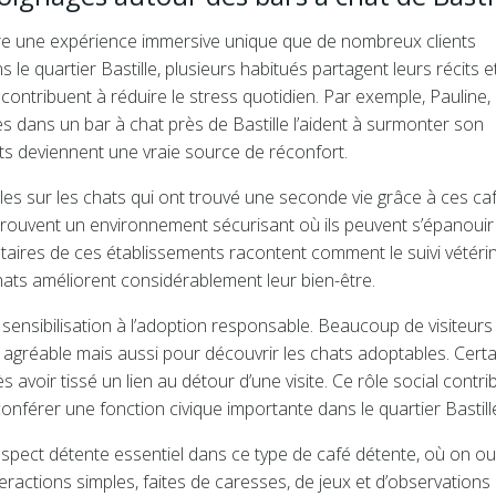
fre une expérience immersive unique que de nombreux clients
e quartier Bastille, plusieurs habitués partagent leurs récits e
ontribuent à réduire le stress quotidien. Par exemple, Pauline,
s dans un bar à chat près de Bastille l’aident à surmonter son
nts deviennent une vraie source de réconfort.
 sur les chats qui ont trouvé une seconde vie grâce à ces caf
etrouvent un environnement sécurisant où ils peuvent s’épanouir
taires de ces établissements racontent comment le suivi vétéri
hats améliorent considérablement leur bien-être.
e sensibilisation à l’adoption responsable. Beaucoup de visiteurs
gréable mais aussi pour découvrir les chats adoptables. Certa
ir tissé un lien au détour d’une visite. Ce rôle social contri
conférer une fonction civique importante dans le quartier Bastill
’aspect détente essentiel dans ce type de café détente, où on ou
eractions simples, faites de caresses, de jeux et d’observations