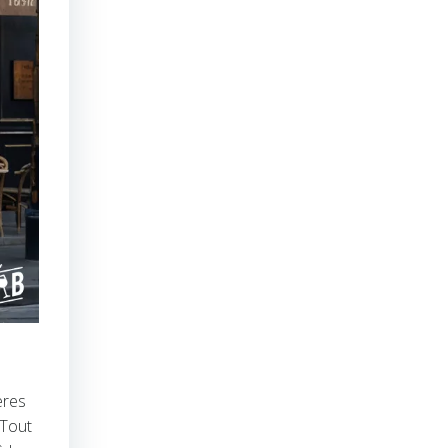
ères
 Tout