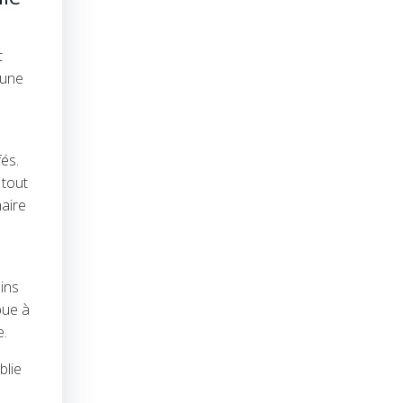
t
 une
és.
 tout
naire
ins
bue à
e.
blie