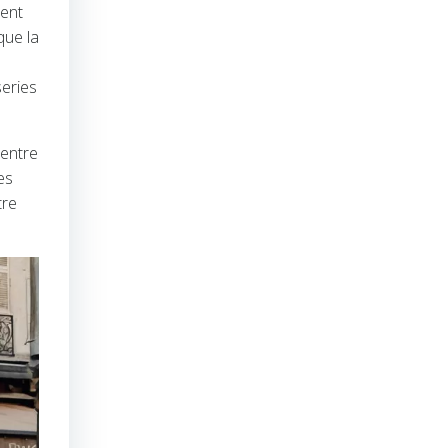
ment
que la
series
 entre
es
tre