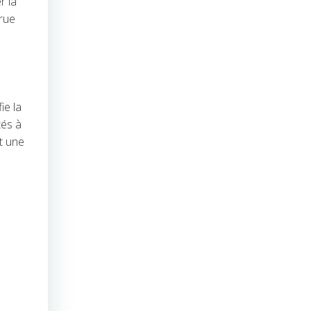
r la
crue
fie la
tés à
t une