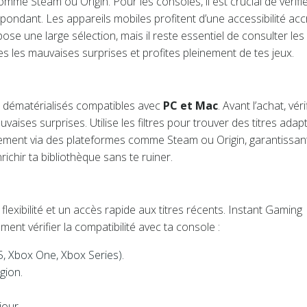
me Steam ou Origin. Pour les consoles, il est crucial de vérifie
respondant. Les appareils mobiles profitent d’une accessibilité ac
se une large sélection, mais il reste essentiel de consulter les
es les mauvaises surprises et profites pleinement de tes jeux.
x dématérialisés compatibles avec
PC et Mac
. Avant l’achat, véri
vaises surprises. Utilise les filtres pour trouver des titres adap
acilement via des plateformes comme Steam ou Origin, garantissan
richir ta bibliothèque sans te ruiner.
lexibilité et un accès rapide aux titres récents. Instant Gaming
omment vérifier la compatibilité avec ta console :
5, Xbox One, Xbox Series).
gion.
jour.