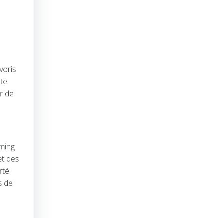
voris
 te
r de
aming
et des
rté.
s de