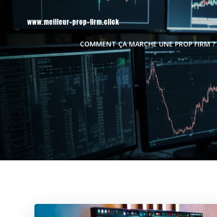
Aller
au
www.meilleur-prop-firm.click
contenu
COMMENT ÇA MARCHE UNE PROP FIRM ?