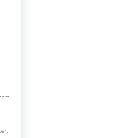
 sont
upart