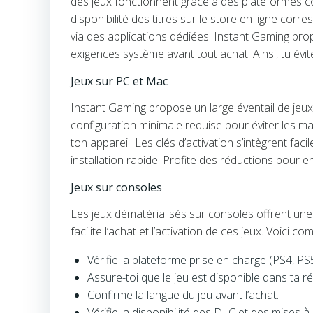
des jeux fonctionnent grâce à des plateformes com
disponibilité des titres sur le store en ligne cor
via des applications dédiées. Instant Gaming propo
exigences système avant tout achat. Ainsi, tu évit
Jeux sur PC et Mac
Instant Gaming propose un large éventail de jeu
configuration minimale requise pour éviter les mau
ton appareil. Les clés d’activation s’intègrent f
installation rapide. Profite des réductions pour en
Jeux sur consoles
Les jeux dématérialisés sur consoles offrent une f
facilite l’achat et l’activation de ces jeux. Voici c
Vérifie la plateforme prise en charge (PS4, PS
Assure-toi que le jeu est disponible dans ta ré
Confirme la langue du jeu avant l’achat.
Vérifie la disponibilité des DLC et des mises à 