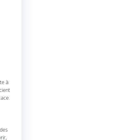
te à
cient
cace.
 des
rir,