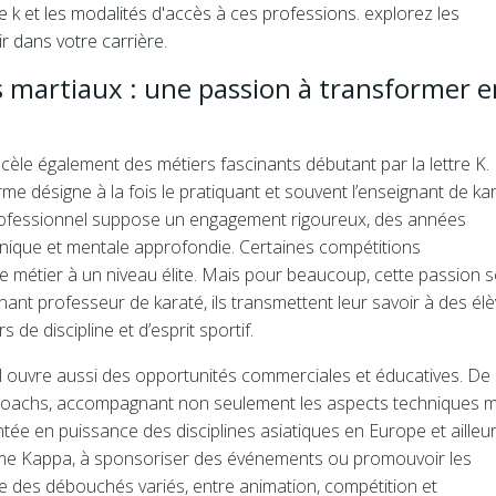
ts martiaux : une passion à transformer e
cèle également des métiers fascinants débutant par la lettre K.
e désigne à la fois le pratiquant et souvent l’enseignant de kar
 professionnel suppose un engagement rigoureux, des années
chnique et mentale approfondie. Certaines compétitions
ce métier à un niveau élite. Mais pour beaucoup, cette passion s
nt professeur de karaté, ils transmettent leur savoir à des él
 de discipline et d’esprit sportif.
: il ouvre aussi des opportunités commerciales et éducatives. De
oachs, accompagnant non seulement les aspects techniques m
tée en puissance des disciplines asiatiques en Europe et ailleu
e Kappa, à sponsoriser des événements ou promouvoir les
fre des débouchés variés, entre animation, compétition et