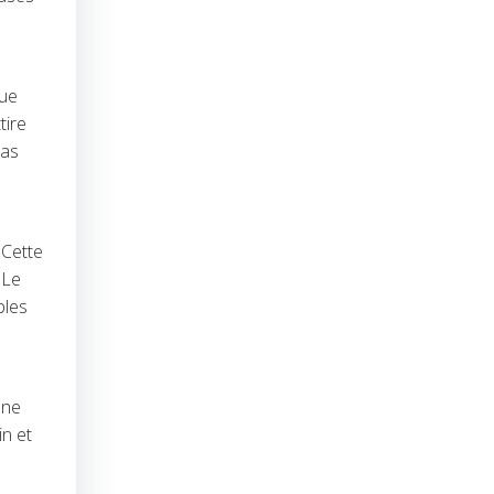
que
tire
pas
 Cette
 Le
bles
une
in et