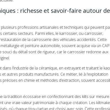
ctuelle.
ques : richesse et savoir-faire autour de
t plusieurs professions artisanales et techniques qui peuvent pa
certains secteurs. Parmi elles, le karrossier, ou carrossier,
 restauration de la carrosserie des véhicules accidentés. Cette
étallurgie et peinture automobile, souvent acquise via un CAP
e souci du détail sont de rigueur, car le carrossier redonne aux
ginel.
 dans l’industrie de la céramique, en extrayant et traitant le kaol
 et autres produits manufacturés. Ce métier, lié à l’exploitation
es précises en chimie et méthodes d’extraction, souvent accessi
rne la tradition écossaise en confectionnant des kilts sur mesure
nant une vraie valeur patrimoniale à chaque création. Les kiltmak
isés, où chaque tissu tartan est choisi avec soin. Cette profess