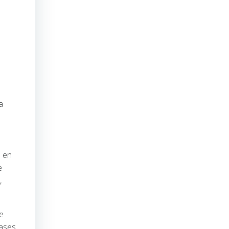
a
e en
e
,
de
hases