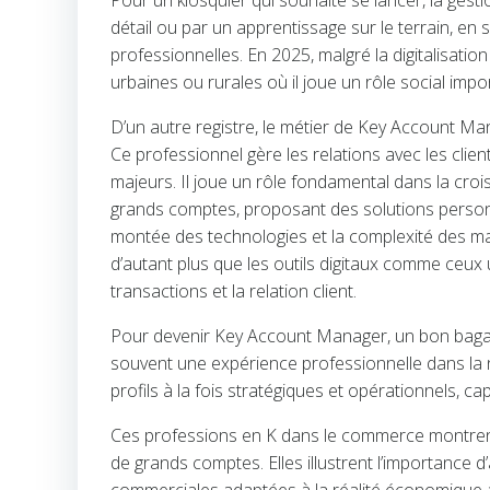
Pour un kiosquier qui souhaite se lancer, la ge
détail ou par un apprentissage sur le terrain, en
professionnelles. En 2025, malgré la digitalisati
urbaines ou rurales où il joue un rôle social impo
D’un autre registre, le métier de Key Account M
Ce professionnel gère les relations avec les cli
majeurs. Il joue un rôle fondamental dans la croi
grands comptes, proposant des solutions personn
montée des technologies et la complexité des ma
d’autant plus que les outils digitaux comme ceux u
transactions et la relation client.
Pour devenir Key Account Manager, un bon bagag
souvent une expérience professionnelle dans la n
profils à la fois stratégiques et opérationnels, 
Ces professions en K dans le commerce montrent 
de grands comptes. Elles illustrent l’importance 