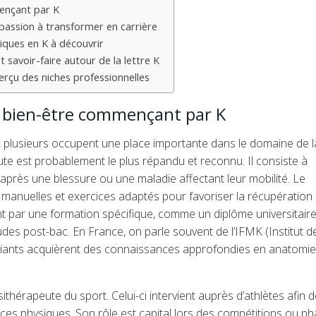
mençant par K
 passion à transformer en carrière
iques en K à découvrir
t savoir-faire autour de la lettre K
erçu des niches professionnelles
au bien-être commençant par K
 », plusieurs occupent une place importante dans le domaine de l
ute est probablement le plus répandu et reconnu. Il consiste à
près une blessure ou une maladie affectant leur mobilité. Le
 manuelles et exercices adaptés pour favoriser la récupération
t par une formation spécifique, comme un diplôme universitair
udes post-bac. En France, on parle souvent de l’IFMK (Institut d
diants acquièrent des connaissances approfondies en anatomie
ithérapeute du sport. Celui-ci intervient auprès d’athlètes afin 
nces physiques. Son rôle est capital lors des compétitions ou p