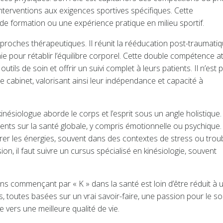
interventions aux exigences sportives spécifiques. Cette
 formation ou une expérience pratique en milieu sportif.
proches thérapeutiques. Il réunit la rééducation post-traumati
ie pour rétablir l’équilibre corporel. Cette double compétence at
utils de soin et offrir un suivi complet à leurs patients. Il n’est 
e cabinet, valorisant ainsi leur indépendance et capacité à
nésiologue aborde le corps et l’esprit sous un angle holistique.
ments sur la santé globale, y compris émotionnelle ou psychique.
brer les énergies, souvent dans des contextes de stress ou trou
, il faut suivre un cursus spécialisé en kinésiologie, souvent
ns commençant par « K » dans la santé est loin d’être réduit à 
es, toutes basées sur un vrai savoir-faire, une passion pour le so
rs une meilleure qualité de vie.