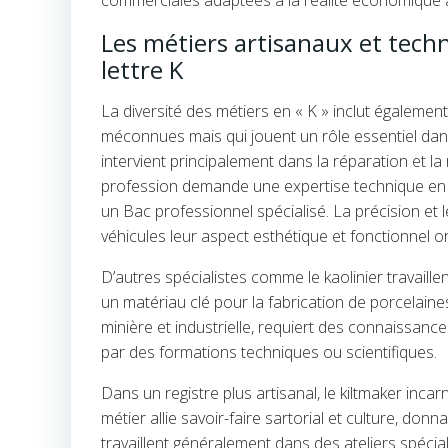
commerciales adaptées à la réalité économique a
Les métiers artisanaux et techni
lettre K
La diversité des métiers en « K » inclut égalemen
méconnues mais qui jouent un rôle essentiel dans 
intervient principalement dans la réparation et la
profession demande une expertise technique en m
un Bac professionnel spécialisé. La précision et l
véhicules leur aspect esthétique et fonctionnel ori
D’autres spécialistes comme le kaolinier travaillent
un matériau clé pour la fabrication de porcelaines
minière et industrielle, requiert des connaissanc
par des formations techniques ou scientifiques.
Dans un registre plus artisanal, le kiltmaker inca
métier allie savoir-faire sartorial et culture, don
travaillent généralement dans des ateliers spécial