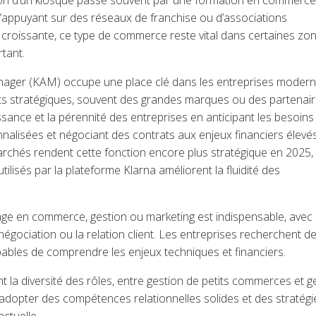
stion d’un kiosque passe souvent par une formation en commerc
 s’appuyant sur des réseaux de franchise ou d’associations
on croissante, ce type de commerce reste vital dans certaines zo
rtant.
anager (KAM) occupe une place clé dans les entreprises modern
ents stratégiques, souvent des grandes marques ou des partenai
ssance et la pérennité des entreprises en anticipant les besoins
alisées et négociant des contrats aux enjeux financiers élevés
rchés rendent cette fonction encore plus stratégique en 2025,
tilisés par la plateforme Klarna améliorent la fluidité des
e en commerce, gestion ou marketing est indispensable, avec
égociation ou la relation client. Les entreprises recherchent d
capables de comprendre les enjeux techniques et financiers.
la diversité des rôles, entre gestion de petits commerces et g
d’adopter des compétences relationnelles solides et des stratégi