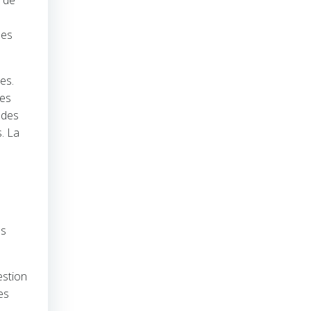
e de
nes
es.
res
 des
. La
es
estion
es