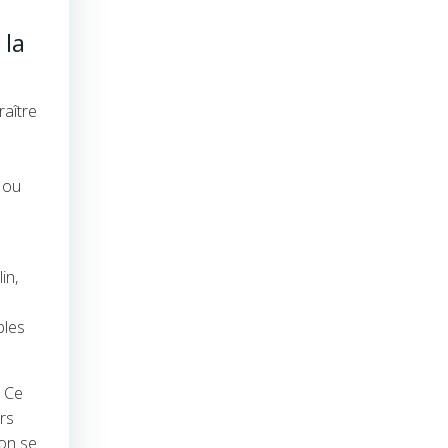
 la
raître
 ou
in,
bles
. Ce
ers
ion se