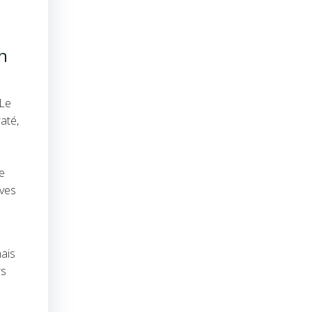
n
 Le
até,
e
èves
ais
rs