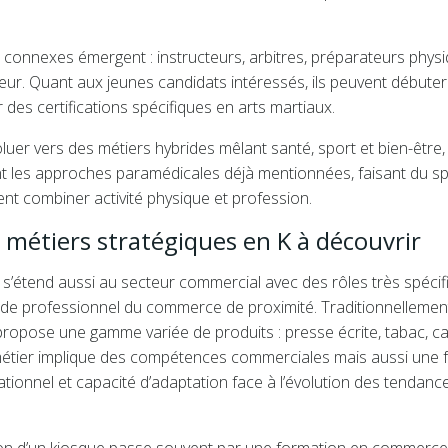
s connexes émergent : instructeurs, arbitres, préparateurs phys
teur. Quant aux jeunes candidats intéressés, ils peuvent débuter
 des certifications spécifiques en arts martiaux.
oluer vers des métiers hybrides mêlant santé, sport et bien-être,
oint les approches paramédicales déjà mentionnées, faisant du s
ent combiner activité physique et profession.
 métiers stratégiques en K à découvrir
’étend aussi au secteur commercial avec des rôles très spécif
e de professionnel du commerce de proximité. Traditionnellemen
r propose une gamme variée de produits : presse écrite, tabac, c
métier implique des compétences commerciales mais aussi une 
ationnel et capacité d’adaptation face à l’évolution des tendanc