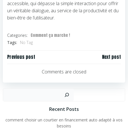
accessible, qui dépasse la simple interaction pour offrir
un véritable dialogue, au service de la productivité et du
bien-être de l’utilisateur.
Comment ça marche !
Categories:
Tags:
No Tag
Navigation
Navigation
Previous post
Next post
de
de
l’article
l’article
Comments are closed
Rechercher
Recent Posts
comment choisir un courtier en financement auto adapté à vos
besoins