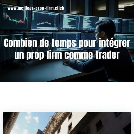
Aller
www.meilleur-prop-firm.click
au
contenu
Combien de temps pour intégrer
un prop firm comme trader