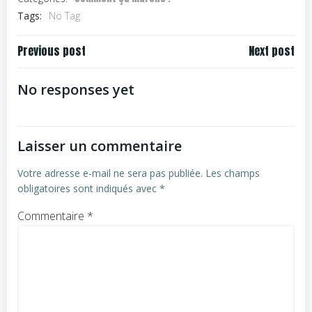
Tags:
No Tag
Navigation
Navigation
Previous post
Next post
de
de
l’article
l’article
No responses yet
Laisser un commentaire
Votre adresse e-mail ne sera pas publiée.
Les champs
obligatoires sont indiqués avec
*
Commentaire
*