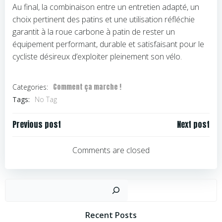
Au final, la combinaison entre un entretien adapté, un
choix pertinent des patins et une utilisation réfléchie
garantit à la roue carbone à patin de rester un
équipement performant, durable et satisfaisant pour le
cycliste désireux d’exploiter pleinement son vélo.
Comment ça marche !
Categories:
Tags:
No Tag
Navigation
Navigation
Previous post
Next post
de
de
l’article
l’article
Comments are closed
Rechercher
Recent Posts