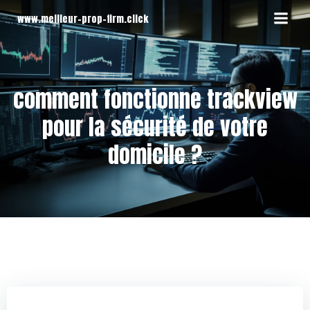
Aller
www.meilleur-prop-firm.click
au
contenu
comment fonctionne trackview
pour la sécurité de votre
domicile ?