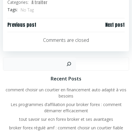
A traiter
Categories:
Tags:
No Tag
Navigation
Navigation
Previous post
Next post
de
de
l’article
l’article
Comments are closed
Rechercher
Recent Posts
comment choisir un courtier en financement auto adapté à vos
besoins
Les programmes d’affiliation pour broker forex : comment
démarrer efficacement
tout savoir sur ecn forex broker et ses avantages
broker forex régulé amf : comment choisir un courtier fiable