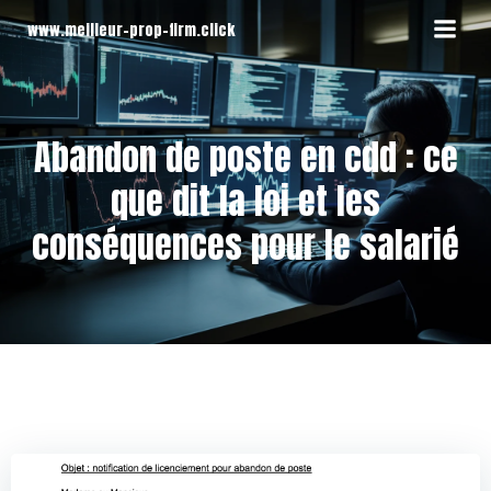
Aller
www.meilleur-prop-firm.click
au
contenu
Abandon de poste en cdd : ce
que dit la loi et les
conséquences pour le salarié