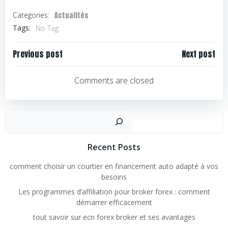
Actualités
Categories:
Tags:
No Tag
Navigation
Navigation
Previous post
Next post
de
de
l’article
l’article
Comments are closed
Rechercher
Recent Posts
comment choisir un courtier en financement auto adapté à vos
besoins
Les programmes d’affiliation pour broker forex : comment
démarrer efficacement
tout savoir sur ecn forex broker et ses avantages