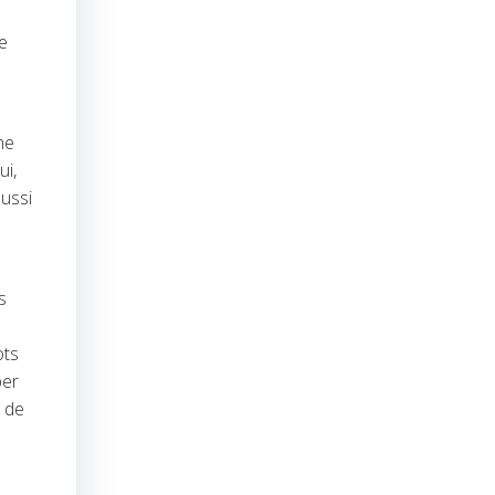
e
ne
ui,
aussi
s
ots
per
 de