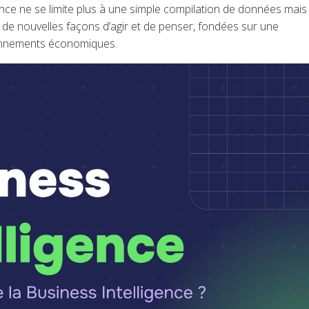
ence ne se limite plus à une simple compilation de données mais
r de nouvelles façons d’agir et de penser, fondées sur une
ronnements économiques.