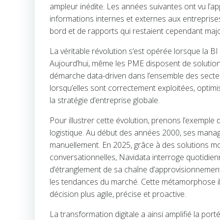
ampleur inédite. Les années suivantes ont vu l’ap
informations internes et externes aux entreprises
bord et de rapports qui restaient cependant majo
La véritable révolution s’est opérée lorsque la B
Aujourd’hui, même les PME disposent de solutions
démarche data-driven dans l’ensemble des secteur
lorsqu’elles sont correctement exploitées, optim
la stratégie d’entreprise globale.
Pour illustrer cette évolution, prenons l’exemple 
logistique. Au début des années 2000, ses manager
manuellement. En 2025, grâce à des solutions mod
conversationnelles, Navidata interroge quotidie
d’étranglement de sa chaîne d’approvisionnement,
les tendances du marché. Cette métamorphose il
décision plus agile, précise et proactive.
La transformation digitale a ainsi amplifié la port