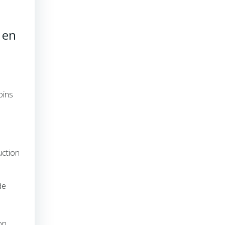
 en
oins
uction
de
on