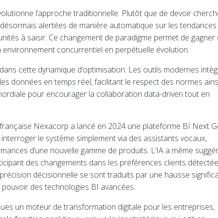
évolutionne l’approche traditionnelle. Plutôt que de devoir cherch
nt désormais alertées de manière automatique sur les tendances
rtunités à saisir. Ce changement de paradigme permet de gagner
n environnement concurrentiel en perpétuelle évolution.
dans cette dynamique d’optimisation. Les outils modernes intèg
s données en temps réel, facilitant le respect des normes ains
imordiale pour encourager la collaboration data-driven tout en
se française Nexacorp a lancé en 2024 une plateforme BI Next G
u interroger le système simplement via des assistants vocaux,
ormances d’une nouvelle gamme de produits. L’IA a même suggé
icipant des changements dans les préférences clients détecté
précision décisionnelle se sont traduits par une hausse significa
e pouvoir des technologies BI avancées.
es un moteur de transformation digitale pour les entreprises,