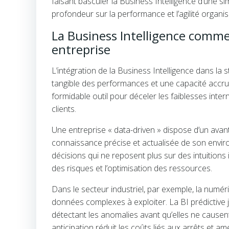
faisant basculer la Business Intelligence d’une si
profondeur sur la performance et l’agilité organis
La Business Intelligence comme
entreprise
L’intégration de la Business Intelligence dans la 
tangible des performances et une capacité accru
formidable outil pour déceler les faiblesses int
clients.
Une entreprise « data-driven » dispose d’un avan
connaissance précise et actualisée de son enviro
décisions qui ne reposent plus sur des intuitions i
des risques et l’optimisation des ressources.
Dans le secteur industriel, par exemple, la numé
données complexes à exploiter. La BI prédictive j
détectant les anomalies avant qu’elles ne causent
anticipation réduit les coûts liés aux arrêts et am