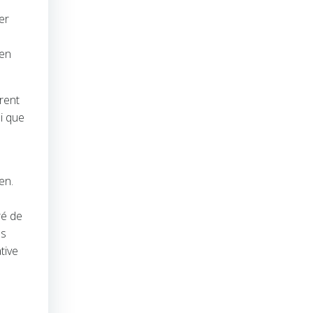
er
 en
rent
i que
en.
ré de
es
tive