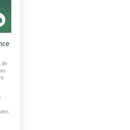
nce
, de
ces
nt
s
isées