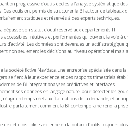
parition progressive d’outils dédiés à l’analyse systématique des
. Ces outils ont permis de structurer la BI autour de tableaux d
ritairement statiques et réservés à des experts techniques.
I a dépassé son statut d’outil réservé aux départements IT.
 accessibles, intuitives et performantes qui ouvrent la voie à u
s d’activité. Les données sont devenues un actif stratégique q
isent non seulement les décisions au niveau opérationnel mais 
de la société fictive Navidata, une entreprise spécialisée dans la
s se fient à leur expérience et des rapports trimestriels établi
ernes de BI intégrant analyses prédictives et interfaces
nnement ses données en langage naturel pour détecter les goul
 réagir en temps réel aux fluctuations de la demande, et antici
lustre parfaitement comment la BI contemporaine rend la prise
ée de cette discipline ancienne en la dotant d’outils toujours plus