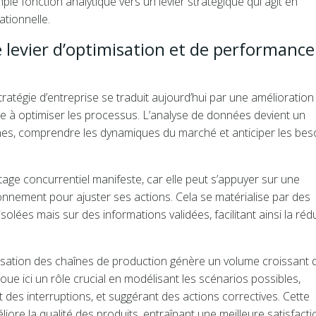
mple fonction analytique vers un levier stratégique qui agit en
ationnelle.
 levier d’optimisation et de performance
stratégie d’entreprise se traduit aujourd’hui par une amélioration
e à optimiser les processus. L’analyse de données devient un
ernes, comprendre les dynamiques du marché et anticiper les bes
tage concurrentiel manifeste, car elle peut s’appuyer sur une
nnement pour ajuster ses actions. Cela se matérialise par des
solées mais sur des informations validées, facilitant ainsi la réd
risation des chaînes de production génère un volume croissant 
oue ici un rôle crucial en modélisant les scénarios possibles,
 des interruptions, et suggérant des actions correctives. Cette
éliore la qualité des produits, entraînant une meilleure satisfacti