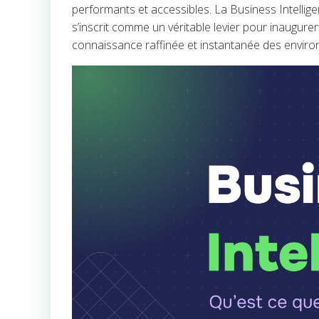
performants et accessibles. La Business Intellig
s’inscrit comme un véritable levier pour inaugure
connaissance raffinée et instantanée des envi