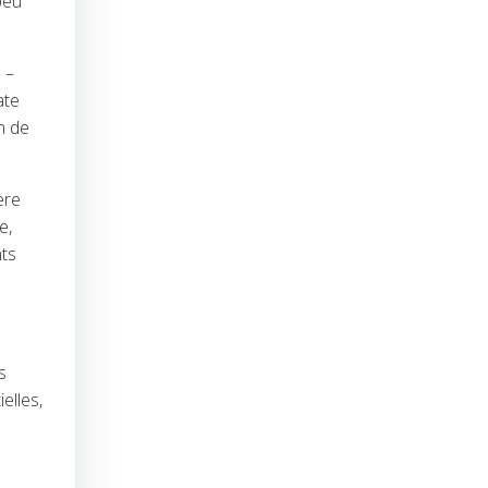
peu
 –
ate
n de
ère
e,
nts
s
elles,