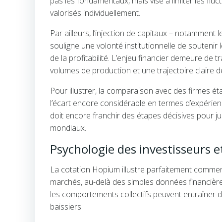
pas les fondamentaux, mais vise à limiter les flu
valorisés individuellement.
Par ailleurs, l’injection de capitaux – notamment 
souligne une volonté institutionnelle de souteni
de la profitabilité. L’enjeu financier demeure de 
volumes de production et une trajectoire claire
Pour illustrer, la comparaison avec des firmes ét
l’écart encore considérable en termes d’expérienc
doit encore franchir des étapes décisives pour ju
mondiaux.
Psychologie des investisseurs 
La cotation Hopium illustre parfaitement comment
marchés, au-delà des simples données financière
les comportements collectifs peuvent entraîner d
baissiers.