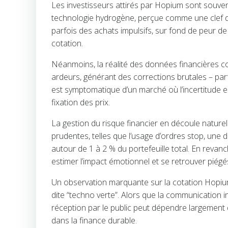
Les investisseurs attirés par Hopium sont souven
technologie hydrogène, perçue comme une clef de
parfois des achats impulsifs, sur fond de peur de
cotation.
Néanmoins, la réalité des données financières co
ardeurs, générant des corrections brutales – parf
est symptomatique d’un marché où l’incertitude es
fixation des prix.
La gestion du risque financier en découle nature
prudentes, telles que l’usage d’ordres stop, une d
autour de 1 à 2 % du portefeuille total. En revan
estimer l’impact émotionnel et se retrouver piégé
Un observation marquante sur la cotation Hopium
dite “techno verte”. Alors que la communication in
réception par le public peut dépendre largement
dans la finance durable.