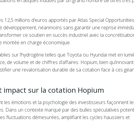
ctuations erratiques induites par un grand nombre de titres très 
les 12,5 millions d’euros apportés par Atlas Special Opportunities
r le développement, néanmoins sans garantir une reprise immédi
transformer ce soutien en succès industriel avec la concrétisatio
 de montée en charge économique.
ablies sur l’hydrogène telles que Toyota ou Hyundai met en lumi
e, de volume et de chiffres d’affaires. Hopium, bien qu’innovant
stifier une revalorisation durable de sa cotation face à ces géa
et impact sur la cotation Hopium
 les émotions et la psychologie des investisseurs façonnent le
s. Dans un contexte marqué par des bulles spéculatives potenti
es fluctuations démesurées, amplifiant les cycles haussiers et