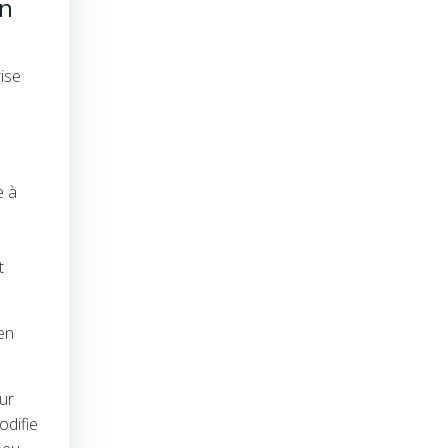
on
ise
e à
t
 en
ur
odifie