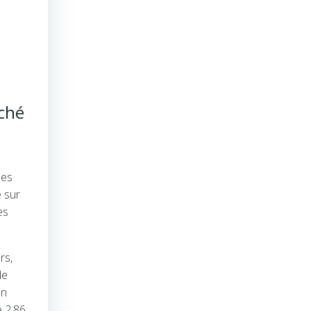
ché
les
 sur
es
rs,
de
en
e 2,86