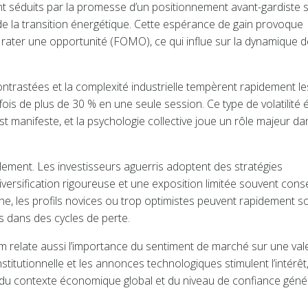
t séduits par la promesse d’un positionnement avant-gardiste s
 la transition énergétique. Cette espérance de gain provoque
 rater une opportunité (FOMO), ce qui influe sur la dynamique d
ntrastées et la complexité industrielle tempèrent rapidement le
ois de plus de 30 % en une seule session. Ce type de volatilité 
t manifeste, et la psychologie collective joue un rôle majeur da
llement. Les investisseurs aguerris adoptent des stratégies
iversification rigoureuse et une exposition limitée souvent conse
che, les profils novices ou trop optimistes peuvent rapidement s
s dans des cycles de perte.
 relate aussi l’importance du sentiment de marché sur une val
stitutionnelle et les annonces technologiques stimulent l’intérêt,
 du contexte économique global et du niveau de confiance géné