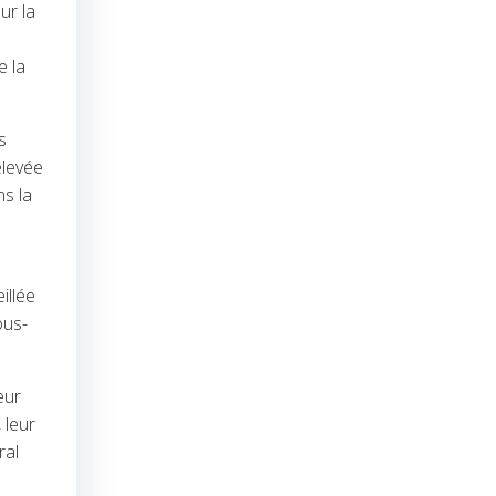
ur la
e la
s
élevée
ns la
illée
ous-
eur
 leur
ral