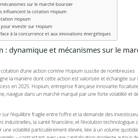
 mécanismes sur le marché boursier
es influencent la cotation Hopium
cotation Hopium
s pour investir sur Hopium
face à la concurrence et aux innovations énergétiques
m : dynamique et mécanismes sur le mar
 la cotation d’une action comme Hopium suscite de nombreuses
gne la manière dont cette action est valorisée et échangée sur 
ess en 2025. Hopium, entreprise française innovante focalisée
ne, navigue dans un marché marqué par une forte volatilité et d
ur l’équilibre fragile entre l’offre et la demande des investisseu
 industrielles, la santé financière, et l’évolution technologique 
ar une volatilité particulièrement élevée, liée à un volume quotidi
changés – contrastant avec une capitalisation modeste autour d