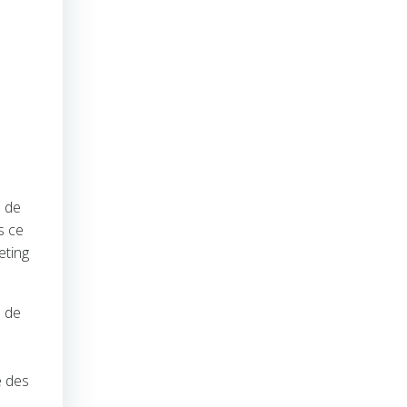
n de
s ce
eting
n de
é des