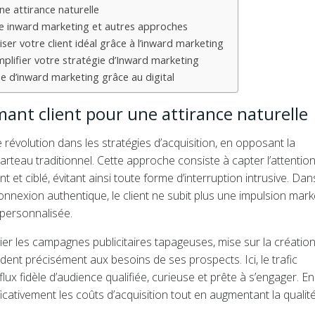
ne attirance naturelle
e inward marketing et autres approches
liser votre client idéal grâce à l’inward marketing
mplifier votre stratégie d’Inward marketing
e d’inward marketing grâce au digital
mant client pour une attirance naturelle
révolution dans les stratégies d’acquisition, en opposant la
rteau traditionnel. Cette approche consiste à capter l’attentio
nt et ciblé, évitant ainsi toute forme d’interruption intrusive. Dan
nnexion authentique, le client ne subit plus une impulsion mark
 personnalisée.
lier les campagnes publicitaires tapageuses, mise sur la créatio
ondent précisément aux besoins de ses prospects. Ici, le trafic
flux fidèle d’audience qualifiée, curieuse et prête à s’engager. En
ificativement les coûts d’acquisition tout en augmentant la qualit