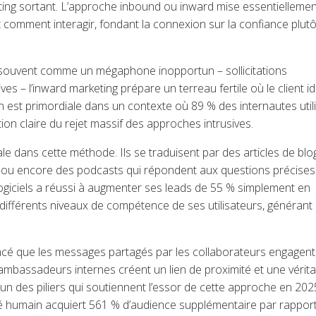
eting sortant. L’approche inbound ou inward mise essentiellemen
et comment interagir, fondant la connexion sur la confiance plut
 souvent comme un mégaphone inopportun – sollicitations
es – l’inward marketing prépare un terreau fertile où le client id
on est primordiale dans un contexte où 89 % des internautes util
ion claire du rejet massif des approches intrusives.
e dans cette méthode. Ils se traduisent par des articles de blo
s ou encore des podcasts qui répondent aux questions précises
ogiciels a réussi à augmenter ses leads de 55 % simplement en
différents niveaux de compétence de ses utilisateurs, générant 
noncé que les messages partagés par les collaborateurs engagent
 ambassadeurs internes créent un lien de proximité et une vérita
un des piliers qui soutiennent l’essor de cette approche en 202
é humain acquiert 561 % d’audience supplémentaire par rapport