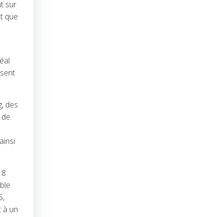
t sur
ôt que
éal
isent
g, des
 de
ainsi
 8
ble
5,
 à un