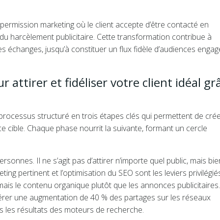
 permission marketing où le client accepte d’être contacté en
u harcèlement publicitaire. Cette transformation contribue à
des échanges, jusqu’à constituer un flux fidèle d’audiences enga
r attirer et fidéliser votre client idéal gr
 processus structuré en trois étapes clés qui permettent de cré
ce cible. Chaque phase nourrit la suivante, formant un cercle
rsonnes. Il ne s’agit pas d’attirer n’importe quel public, mais bie
ting pertinent et l’optimisation du SEO sont les leviers privilégié
mais le contenu organique plutôt que les annonces publicitaires
générer une augmentation de 40 % des partages sur les réseaux
s les résultats des moteurs de recherche.