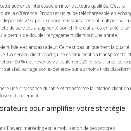
ette audience intéressée en interlocuteurs qualifiés. C’est le
toute la différence. Proposer un guide téléchargeable en échan
 disponible 24/7 pour répondre instantanément multiplie par tro
iété de services a augmenté son chiffre d’affaires en amélioran
i a permis de doubler l’engagement client sur une année.
devient fidèle et ambassadeur. Ce n’est pas uniquement la qualité
ue. Un service client réactif, une communication transparente e
etenir 80 % des revenus via seulement 20 % des clients les plu
t satisfait partage son expérience sur au moins trois platefor
énère une croissance durable et transforme la relation client en
fuse naturellement.
borateurs pour amplifier votre stratégie
ns l’inward marketing est la mobilisation de ses propres