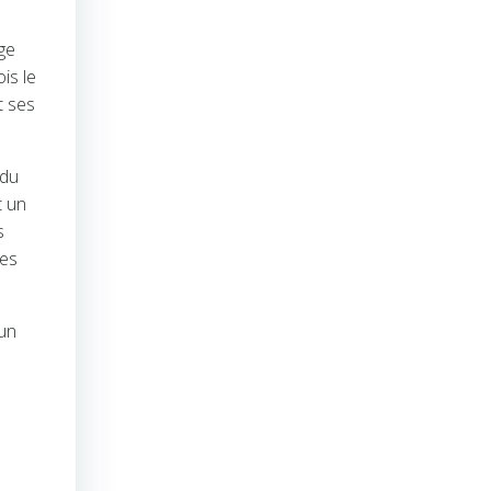
ge
is le
t ses
 du
t un
s
mes
 un