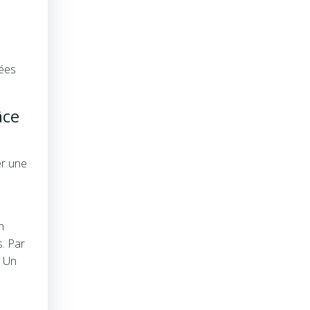
gées
âce
er une
n
s. Par
. Un