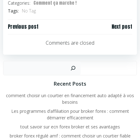
Comment ça marche !
Categories:
Tags:
No Tag
Navigation
Navigation
Previous post
Next post
de
de
l’article
l’article
Comments are closed
Rechercher
Recent Posts
comment choisir un courtier en financement auto adapté à vos
besoins
Les programmes d’affiliation pour broker forex : comment
démarrer efficacement
tout savoir sur ecn forex broker et ses avantages
broker forex régulé amf : comment choisir un courtier fiable