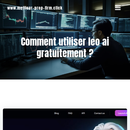
Aller
www.meilleur-prop-firm.click
au
contenu
Comment utiliser leo ai
gratuitement ?