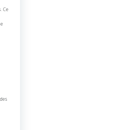
s. Ce
me
 des