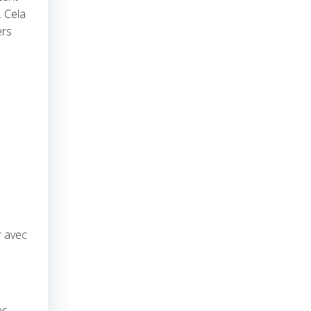
. Cela
ers
r avec
es