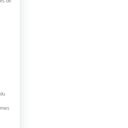
res de
 du
s
omies