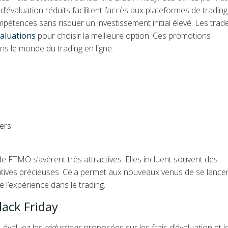
’évaluation réduits facilitent l’accès aux plateformes de trading
étences sans risquer un investissement initial élevé. Les trad
valuations
pour choisir la meilleure option. Ces promotions
s le monde du trading en ligne.
ers
e FTMO s’avèrent très attractives. Elles incluent souvent des
catives précieuses. Cela permet aux nouveaux venus de se lance
 l’expérience dans le trading.
ack Friday
, évaluez les
réductions
proposées sur les frais d’évaluation et l