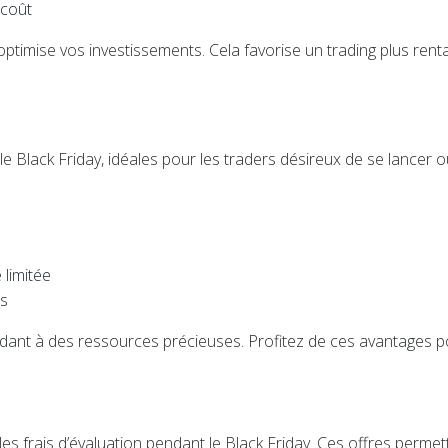
 coût
optimise vos investissements. Cela favorise un trading plus rent
 Black Friday, idéales pour les traders désireux de se lancer o
 limitée
es
ant à des ressources précieuses. Profitez de ces avantages p
les frais d’évaluation pendant le Black Friday. Ces offres permet