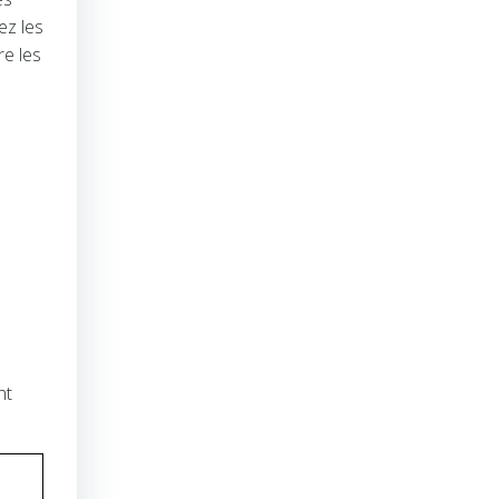
ez les
re les
nt