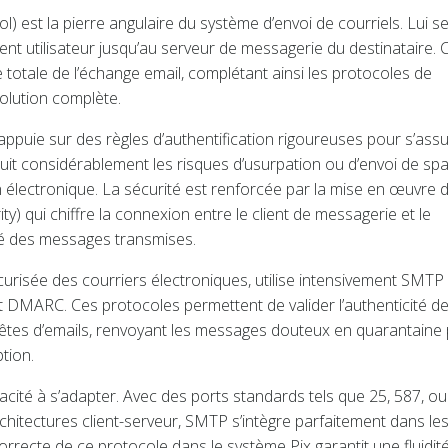
 est la pierre angulaire du système d’envoi de courriels. Lui se
nt utilisateur jusqu’au serveur de messagerie du destinataire. 
e totale de l’échange email, complétant ainsi les protocoles de
olution complète.
ppuie sur des règles d’authentification rigoureuses pour s’ass
duit considérablement les risques d’usurpation ou d’envoi de sp
électronique. La sécurité est renforcée par la mise en œuvre 
 qui chiffre la connexion entre le client de messagerie et le
rité des messages transmises.
urisée des courriers électroniques, utilise intensivement SMTP
MARC. Ces protocoles permettent de valider l’authenticité d
n-têtes d’emails, renvoyant les messages douteux en quarantaine
tion.
cité à s’adapter. Avec des ports standards tels que 25, 587, ou
rchitectures client-serveur, SMTP s’intègre parfaitement dans le
recte de ce protocole dans le système Pix garantit une fluidit