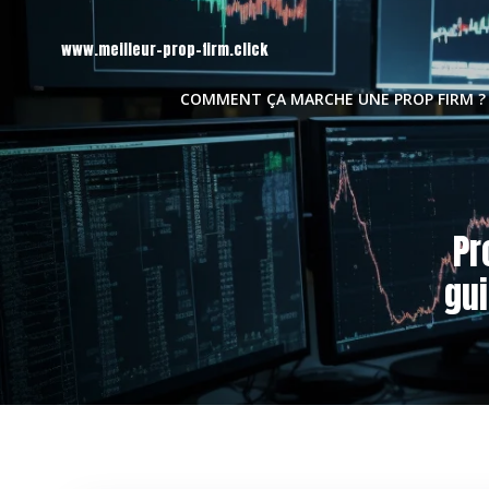
Aller
au
www.meilleur-prop-firm.click
contenu
COMMENT ÇA MARCHE UNE PROP FIRM ?
Pr
gui