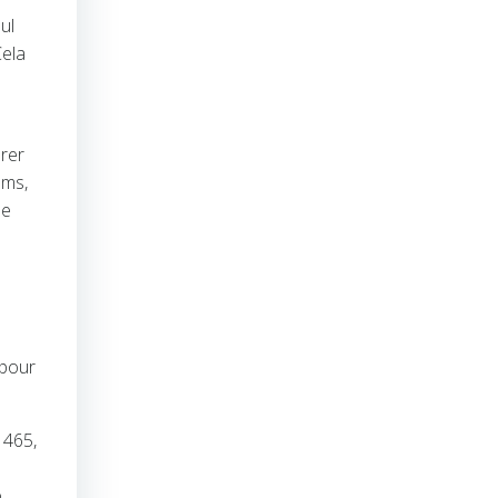
ul
Cela
urer
ams,
de
e
 pour
 465,
s
é