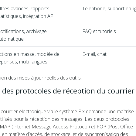
iltres avancés, rapports
Téléphone, support en li
tatistiques, intégration API
otifications, archivage
FAQ et tutoriels
utomatique
ctions en masse, modèle de
E-mail, chat
éponses, multi-langues
on des mises à jour réelles des outils.
es protocoles de réception du courrier 
 courrier électronique via le système Pix demande une maîtrise
ilisés pour la réception des messages. Les deux protocoles
t IMAP (Internet Message Access Protocol) et POP (Post Office
 en matière d’accès, de stockage, et de synchronisation des