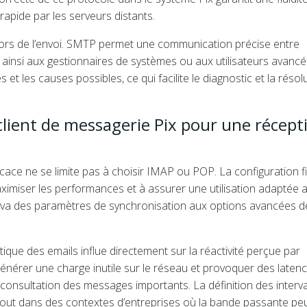
 rapide par les serveurs distants.
s lors de l’envoi. SMTP permet une communication précise entre
nt ainsi aux gestionnaires de systèmes ou aux utilisateurs avanc
et les causes possibles, ce qui facilite le diagnostic et la résol
client de messagerie Pix pour une récept
cace ne se limite pas à choisir IMAP ou POP. La configuration f
ximiser les performances et à assurer une utilisation adaptée 
ge va des paramètres de synchronisation aux options avancées d
ique des emails influe directement sur la réactivité perçue par
t générer une charge inutile sur le réseau et provoquer des latenc
consultation des messages importants. La définition des interva
urtout dans des contextes d’entreprises où la bande passante pe