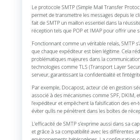
Le protocole SMTP (Simple Mail Transfer Protocol)
permet de transmettre les messages depuis le clie
fait de SMTP un maillon essentiel dans la réussit
réception tels que POP et IMAP pour offrir une s
Fonctionnant comme un véritable relais, SMTP s’a
que chaque expéditeur est bien légitime. Cela ré
problématiques majeures dans la communication 
technologies comme TLS (Transport Layer Security)
serveur, garantissant la confidentialité et l’intég
Par exemple, Docapost, acteur clé en gestion séc
associé à des mécanismes comme SPF, DKIM, et D
l’expéditeur et empêchent la falsification des e
éviter qu’ils ne pénètrent dans les boîtes de récep
L’efficacité de SMTP s’exprime aussi dans sa capa
et grâce à sa compatibilité avec les différentes a
environnements hétérogènes. La configuration cor