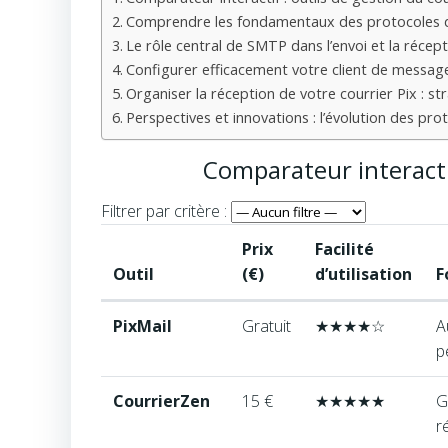
Comprendre les fondamentaux des protocoles de 
Le rôle central de SMTP dans l’envoi et la récept
Configurer efficacement votre client de message
Organiser la réception de votre courrier Pix : s
Perspectives et innovations : l’évolution des pro
Comparateur interactif
Filtrer par critère :
Sélectionnez
Prix
Facilité
un
Outil
(€)
d’utilisation
F
critère
pour
Tableau
PixMail
Gratuit
★
★
★
★
☆
A
filtrer
comparatif
p
les
des
outils
solutions
CourrierZen
15 €
★
★
★
★
★
G
dans
pour
r
le
la