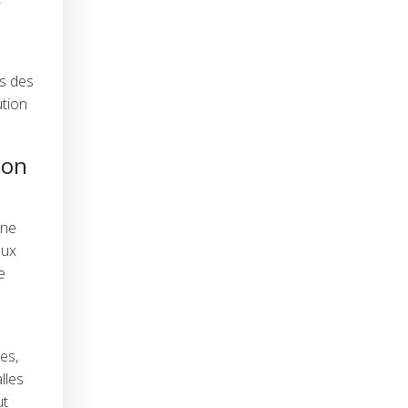
és des
ution
ion
ine
aux
e
es,
lles
ut