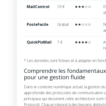
tableau
gestion
MailControl
10 €
★
★
★
☆
☆
F
du
s
courrier
Pix
PosteFacile
Gratuit
★
★
☆
☆
☆
N
a
QuickPixMail
7 €
★
★
★
★
☆
A
r
* Les données sont fictives et à adapter en foncti
Comprendre les fondamentaux d
pour une gestion fluide
Dans le contexte numérique actuel, la gestion du
approfondie des protocoles de communication ut
principaux qui dessinent cette architecture son
Protocol). Chacun répond à des besoins distincts