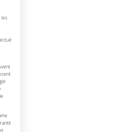
 les
fectué
uvent
osent
gié
e
le
lume
rantit
et