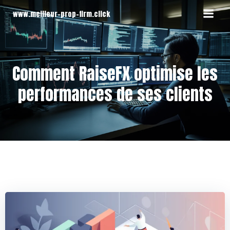
Aller
www.meilleur-prop-firm.click
au
contenu
Comment RaiseFX optimise les
performances de ses clients