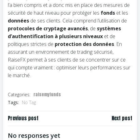
l’a bien compris et a donc mis en place des mesures de
sécurité de haut niveau pour protéger les
fonds
et les
données
de ses clients. Cela comprend l’utilisation de
protocoles de cryptage avancés
, de
systèmes
d’authentification à plusieurs niveaux
et de
politiques strictes de
protection des données
. En
assurant un environnement de trading sécurisé,
RaiseFX permet à ses clients de se concentrer sur ce
qui compte vraiment : optimiser leurs performances sur
le marché.
raisemyfunds
Categories:
Tags:
No Tag
Navigation
Navigation
Previous post
Next post
de
de
l’article
l’article
No responses yet