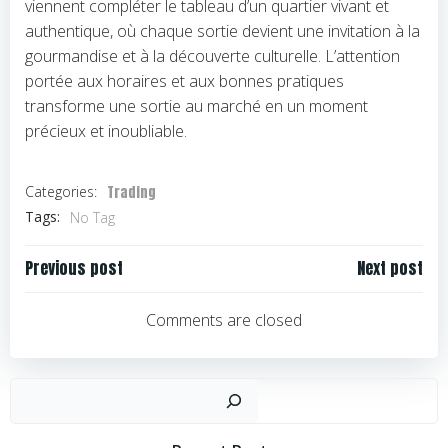
viennent compléter le tableau d’un quartier vivant et
authentique, où chaque sortie devient une invitation à la
gourmandise et à la découverte culturelle. L’attention
portée aux horaires et aux bonnes pratiques
transforme une sortie au marché en un moment
précieux et inoubliable.
Trading
Categories:
Tags:
No Tag
Navigation
Navigation
Previous post
Next post
de
de
l’article
l’article
Comments are closed
Rechercher