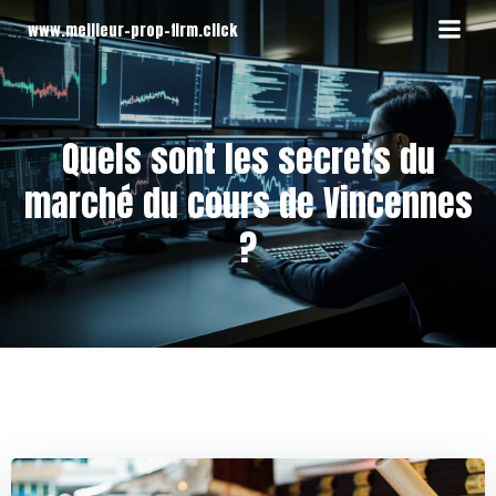
Aller
www.meilleur-prop-firm.click
au
contenu
Quels sont les secrets du
marché du cours de Vincennes
?